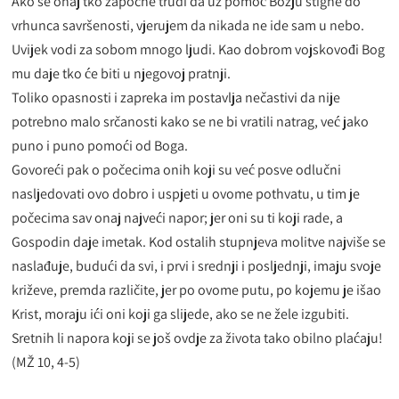
Ako se onaj tko započne trudi da uz pomoć Božju stigne do
vrhunca savršenosti, vjerujem da nikada ne ide sam u nebo.
Uvijek vodi za sobom mnogo ljudi. Kao dobrom vojskovođi Bog
mu daje tko će biti u njegovoj pratnji.
Toliko opasnosti i zapreka im postavlja nečastivi da nije
potrebno malo srčanosti kako se ne bi vratili natrag, već jako
puno i puno pomoći od Boga.
Govoreći pak o počecima onih koji su već posve odlučni
nasljedovati ovo dobro i uspjeti u ovome pothvatu, u tim je
počecima sav onaj najveći napor; jer oni su ti koji rade, a
Gospodin daje imetak. Kod ostalih stupnjeva molitve najviše se
naslađuje, budući da svi, i prvi i srednji i posljednji, imaju svoje
križeve, premda različite, jer po ovome putu, po kojemu je išao
Krist, moraju ići oni koji ga slijede, ako se ne žele izgubiti.
Sretnih li napora koji se još ovdje za života tako obilno plaćaju!
(MŽ 10, 4-5)