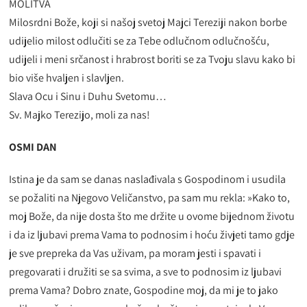
MOLITVA
Milosrdni Bože, koji si našoj svetoj Majci Tereziji nakon borbe
udijelio milost odlučiti se za Tebe odlučnom odlučnošću,
udijeli i meni srčanost i hrabrost boriti se za Tvoju slavu kako bi
bio više hvaljen i slavljen.
Slava Ocu i Sinu i Duhu Svetomu…
Sv. Majko Terezijo, moli za nas!
OSMI DAN
Istina je da sam se danas naslađivala s Gospodinom i usudila
se požaliti na Njegovo Veličanstvo, pa sam mu rekla: »Kako to,
moj Bože, da nije dosta što me držite u ovome bijednom životu
i da iz ljubavi prema Vama to podnosim i hoću živjeti tamo gdje
je sve prepreka da Vas uživam, pa moram jesti i spavati i
pregovarati i družiti se sa svima, a sve to podnosim iz ljubavi
prema Vama? Dobro znate, Gospodine moj, da mi je to jako