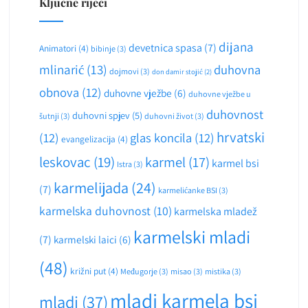
Ključne riječi
dijana
devetnica spasa
(7)
Animatori
(4)
bibinje
(3)
mlinarić
(13)
duhovna
dojmovi
(3)
don damir stojić
(2)
obnova
(12)
duhovne vježbe
(6)
duhovne vježbe u
duhovnost
duhovni spjev
(5)
šutnji
(3)
duhovni život
(3)
hrvatski
(12)
glas koncila
(12)
evangelizacija
(4)
leskovac
(19)
karmel
(17)
karmel bsi
Istra
(3)
karmelijada
(24)
(7)
karmelićanke BSI
(3)
karmelska duhovnost
(10)
karmelska mladež
karmelski mladi
(7)
karmelski laici
(6)
(48)
križni put
(4)
Međugorje
(3)
misao
(3)
mistika
(3)
mladi karmela bsi
mladi
(37)