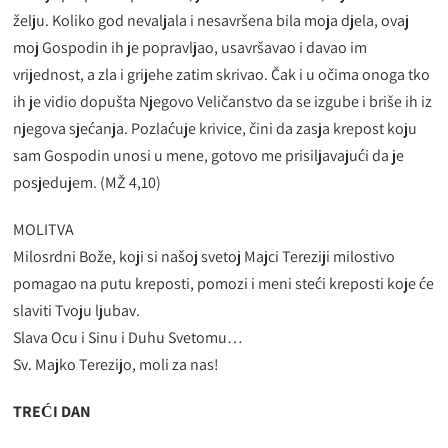
želju. Koliko god nevaljala i nesavršena bila moja djela, ovaj
moj Gospodin ih je popravljao, usavršavao i davao im
vrijednost, a zla i grijehe zatim skrivao. Čak i u očima onoga tko
ih je vidio dopušta Njegovo Veličanstvo da se izgube i briše ih iz
njegova sjećanja. Pozlaćuje krivice, čini da zasja krepost koju
sam Gospodin unosi u mene, gotovo me prisiljavajući da je
posjedujem. (MŽ 4,10)
MOLITVA
Milosrdni Bože, koji si našoj svetoj Majci Tereziji milostivo
pomagao na putu kreposti, pomozi i meni steći kreposti koje će
slaviti Tvoju ljubav.
Slava Ocu i Sinu i Duhu Svetomu…
Sv. Majko Terezijo, moli za nas!
TREĆI DAN