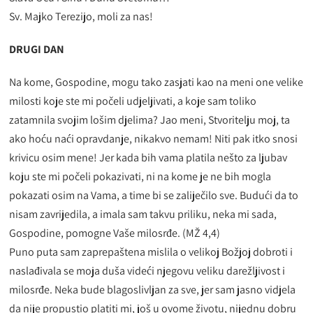
Sv. Majko Terezijo, moli za nas!
DRUGI DAN
Na kome, Gospodine, mogu tako zasjati kao na meni one velike
milosti koje ste mi počeli udjeljivati, a koje sam toliko
zatamnila svojim lošim djelima? Jao meni, Stvoritelju moj, ta
ako hoću naći opravdanje, nikakvo nemam! Niti pak itko snosi
krivicu osim mene! Jer kada bih vama platila nešto za ljubav
koju ste mi počeli pokazivati, ni na kome je ne bih mogla
pokazati osim na Vama, a time bi se zaliječilo sve. Budući da to
nisam zavrijedila, a imala sam takvu priliku, neka mi sada,
Gospodine, pomogne Vaše milosrđe. (MŽ 4,4)
Puno puta sam zaprepaštena mislila o velikoj Božjoj dobroti i
naslađivala se moja duša videći njegovu veliku darežljivost i
milosrđe. Neka bude blagoslivljan za sve, jer sam jasno vidjela
da nije propustio platiti mi, još u ovome životu, nijednu dobru