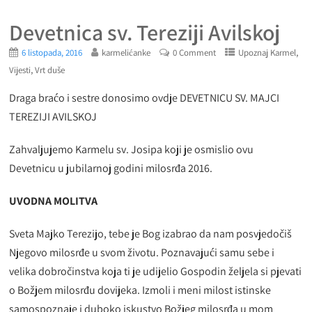
Devetnica sv. Tereziji Avilskoj
,
6 listopada, 2016
karmelićanke
0 Comment
Upoznaj Karmel
,
Vijesti
Vrt duše
Draga braćo i sestre donosimo ovdje DEVETNICU SV. MAJCI
TEREZIJI AVILSKOJ
Zahvaljujemo Karmelu sv. Josipa koji je osmislio ovu
Devetnicu u jubilarnoj godini milosrđa 2016.
UVODNA MOLITVA
Sveta Majko Terezijo, tebe je Bog izabrao da nam posvjedočiš
Njegovo milosrđe u svom životu. Poznavajući samu sebe i
velika dobročinstva koja ti je udijelio Gospodin željela si pjevati
o Božjem milosrđu dovijeka. Izmoli i meni milost istinske
samospoznaje i duboko iskustvo Božjeg milosrđa u mom