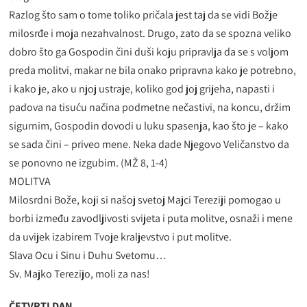
Razlog što sam o tome toliko pričala jest taj da se vidi Božje
milosrđe i moja nezahvalnost. Drugo, zato da se spozna veliko
dobro što ga Gospodin čini duši koju pripravlja da se s voljom
preda molitvi, makar ne bila onako pripravna kako je potrebno,
i kako je, ako u njoj ustraje, koliko god joj grijeha, napasti i
padova na tisuću načina podmetne nečastivi, na koncu, držim
sigurnim, Gospodin dovodi u luku spasenja, kao što je – kako
se sada čini – priveo mene. Neka dade Njegovo Veličanstvo da
se ponovno ne izgubim. (MŽ 8, 1-4)
MOLITVA
Milosrdni Bože, koji si našoj svetoj Majci Tereziji pomogao u
borbi između zavodljivosti svijeta i puta molitve, osnaži i mene
da uvijek izabirem Tvoje kraljevstvo i put molitve.
Slava Ocu i Sinu i Duhu Svetomu…
Sv. Majko Terezijo, moli za nas!
ČETVRTI DAN