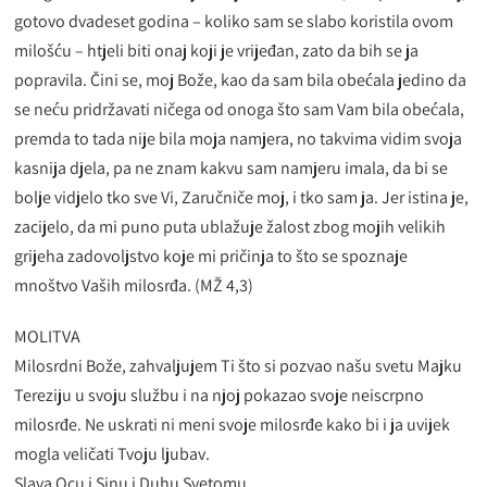
gotovo dvadeset godina – koliko sam se slabo koristila ovom
milošću – htjeli biti onaj koji je vrijeđan, zato da bih se ja
popravila. Čini se, moj Bože, kao da sam bila obećala jedino da
se neću pridržavati ničega od onoga što sam Vam bila obećala,
premda to tada nije bila moja namjera, no takvima vidim svoja
kasnija djela, pa ne znam kakvu sam namjeru imala, da bi se
bolje vidjelo tko sve Vi, Zaručniče moj, i tko sam ja. Jer istina je,
zacijelo, da mi puno puta ublažuje žalost zbog mojih velikih
grijeha zadovoljstvo koje mi pričinja to što se spoznaje
mnoštvo Vaših milosrđa. (MŽ 4,3)
MOLITVA
Milosrdni Bože, zahvaljujem Ti što si pozvao našu svetu Majku
Tereziju u svoju službu i na njoj pokazao svoje neiscrpno
milosrđe. Ne uskrati ni meni svoje milosrđe kako bi i ja uvijek
mogla veličati Tvoju ljubav.
Slava Ocu i Sinu i Duhu Svetomu…