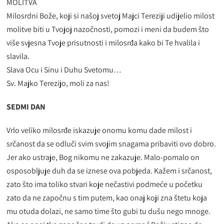
MOLITVA
Milosrdni Bože, koji si našoj svetoj Majci Tereziji udijelio milost
molitve biti u Tvojoj nazočnosti, pomozi i meni da budem što
više svjesna Tvoje prisutnosti i milosrđa kako bi Te hvalila i
slavila.
Slava Ocu i Sinu i Duhu Svetomu…
Sv. Majko Terezijo, moli za nas!
SEDMI DAN
Vrlo veliko milosrđe iskazuje onomu komu dade milost i
srčanost da se odluči svim svojim snagama pribaviti ovo dobro.
Jer ako ustraje, Bog nikomu ne zakazuje. Malo-pomalo on
osposobljuje duh da se iznese ova pobjeda. Kažem i srčanost,
zato što ima toliko stvari koje nečastivi podmeće u početku
zato da ne započnu s tim putem, kao onaj koji zna štetu koja
mu otuda dolazi, ne samo time što gubi tu dušu nego mnoge.