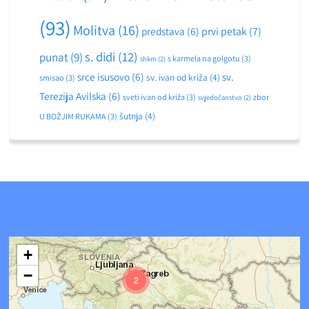
(93)
Molitva
(16)
predstava
(6)
prvi petak
(7)
s. didi
(12)
punat
(9)
s karmela na golgotu
(3)
shkm
(2)
srce isusovo
(6)
sv.
sv. ivan od križa
(4)
smisao
(3)
Terezija Avilska
(6)
sveti ivan od križa
(3)
zbor
svjedočanstvo
(2)
šutnja
(4)
U BOŽJIM RUKAMA
(3)
+
−
2