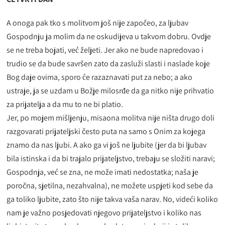
A onoga pak tko s molitvom još nije započeo, za ljubav
Gospodnju ja molim da ne oskudijeva u takvom dobru. Ovdje
se ne treba bojati, već željeti. Jer ako ne bude napredovao i
trudio se da bude savršen zato da zasluži slasti i naslade koje
Bog daje ovima, sporo će razaznavati put za nebo; a ako
ustraje, ja se uzdam u Božje milosrđe da ga nitko nije prihvatio
za prijatelja a da mu to ne bi platio.
Jer, po mojem mišljenju, misaona molitva nije ništa drugo doli
razgovarati prijateljski često puta na samo s Onim za kojega
znamo da nas ljubi. A ako ga vi još ne ljubite (jer da bi ljubav
bila istinska i da bi trajalo prijateljstvo, trebaju se složiti naravi;
Gospodnja, već se zna, ne može imati nedostatka; naša je
poročna, sjetilna, nezahvalna), ne možete uspjeti kod sebe da
ga toliko ljubite, zato što nije takva vaša narav. No, videći koliko
nam je važno posjedovati njegovo prijateljstvo i koliko nas