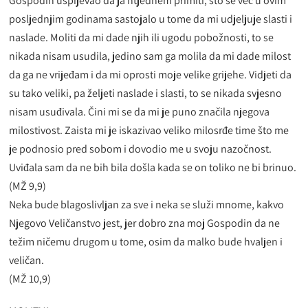
Gospodin uspijevao da ja htjednem primiti, što se već u ovim
posljednjim godinama sastojalo u tome da mi udjeljuje slasti i
naslade. Moliti da mi dade njih ili ugodu pobožnosti, to se
nikada nisam usudila, jedino sam ga molila da mi dade milost
da ga ne vrijeđam i da mi oprosti moje velike grijehe. Vidjeti da
su tako veliki, pa željeti naslade i slasti, to se nikada svjesno
nisam usuđivala. Čini mi se da mi je puno značila njegova
milostivost. Zaista mi je iskazivao veliko milosrđe time što me
je podnosio pred sobom i dovodio me u svoju nazočnost.
Uviđala sam da ne bih bila došla kada se on toliko ne bi brinuo.
(MŽ 9,9)
Neka bude blagoslivljan za sve i neka se služi mnome, kakvo
Njegovo Veličanstvo jest, jer dobro zna moj Gospodin da ne
težim ničemu drugom u tome, osim da malko bude hvaljen i
veličan.
(MŽ 10,9)