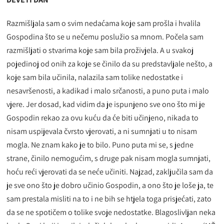
Razmišljala sam o svim nedaćama koje sam prošla i hvalila
Gospodina što se u nečemu poslužio sa mnom. Počela sam
razmišljati o stvarima koje sam bila proživjela. A u svakoj
pojedinoj od onih za koje se činilo da su predstavljale nešto, a
koje sam bila učinila, nalazila sam tolike nedostatke i
nesavršenosti, a kadikad i malo srčanosti, a puno puta i malo
vjere. Jer dosad, kad vidim da je ispunjeno sve ono što mi je
Gospodin rekao za ovu kuću da će biti učinjeno, nikada to
nisam uspijevala čvrsto vjerovati, a ni sumnjati u to nisam
mogla. Ne znam kako je to bilo. Puno puta mi se, s jedne
strane, činilo nemogućim, s druge pak nisam mogla sumnjati,
hoću reći vjerovati da se neće učiniti. Najzad, zaključila sam da
je sve ono što je dobro učinio Gospodin, a ono što je loše ja, te
sam prestala misliti na to i ne bih se htjela toga prisjećati, zato
da se ne spotičem o tolike svoje nedostatke. Blagoslivljan neka