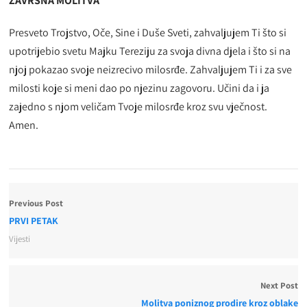
ZAVRŠNA MOLITVA
Presveto Trojstvo, Oče, Sine i Duše Sveti, zahvaljujem Ti što si
upotrijebio svetu Majku Tereziju za svoja divna djela i što si na
njoj pokazao svoje neizrecivo milosrđe. Zahvaljujem Ti i za sve
milosti koje si meni dao po njezinu zagovoru. Učini da i ja
zajedno s njom veličam Tvoje milosrđe kroz svu vječnost.
Amen.
Previous Post
PRVI PETAK
Vijesti
Next Post
Molitva poniznog prodire kroz oblake