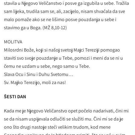
stavila u Njegovo Veličanstvo i posve ga izgubila u sebe. Tražila
sam lijeka, trudila sam se, ali, zacijelo, nisam shvaćala da sve
malo pomaže ako se ne lišimo posve pouzdanja u sebe i
stavimo ga u Boga. (MŽ 8,10-12)
MOLITVA
Milosrdni Bože, koji si našoj svetoj Majci Tereziji pomogao
staviti svo svoje pouzdanje u Tebe, pomozi i meni da se ni u
čemu ne uzdam u sebe, nego samo u Tebe.
Slava Ocu i Sinu i Duhu Svetomu…
Sv. Majko Terezijo, moli za nas!
ŠESTI DAN
Kada me je Njegovo Veličanstvo opet počelo nadarivati, čini mi
se da nisam uspijevala odlučiti se služiti mu. Čini mi se da je
ono što drugi nastoje steći velikim trudom, kod mene