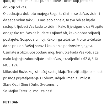
ljubi, trpite tu muku da puno budete s onim koji je toliko
drukčiji od vas.
O beskrajna dobroto mojega Boga, ta čini mi se da Vas vidim i
da sebe vidim takvu! O naslado anđela, ta sva bih se htjela
rastopiti ljubeći Vas kada to vidim! Kako li je sigurno da Vi trpite
onoga tko trpi Vas da budete s njime! Ah, kako dobar prijatelj
postajete, Gospodaru moj! Kako li ga tetošite i trpite te čekate
da se prikloni Vašoj naravi i kako brzo podnosite njegovu!
Uzimate u obzir, Gospodaru moj, trenutke kada Vas voli, a za
malo kajanja zaboravljate koliko Vas je uvrijedio! (MŽ 8, 5-6)
MOLITVA
Milosrdni Bože, koji si našoj svetoj Majci Tereziji udijelio milost
prisnog prijateljevanja s Tobom, udijeli i meni tu milost.
Slava Ocu i Sinu i Duhu Svetomu…
Sv. Majko Terezijo, moli za nas!
PETI DAN