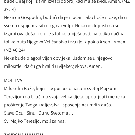
bude Onaj koji iz svih izvlači dobro, kad mu se svidi. Amen. (MŽ
39,14)
Neka da Gospodin, budući da je moćan i ako hoće može, da u
svemu uspijem vršiti njegovu volju. Neka ne dopusti da se
izgubi ova duša, koju je s toliko umješnosti, na toliko načina i
toliko puta Njegovo Veličanstvo izvuklo iz pakla k sebi. Amen.
(MŽ 40,24)
Neka bude blagoslivljan dovijeka. Uzdam se u njegovo
milosrđe i da ću ga hvaliti u vijeke vjekova. Amen.
MOLITVA
Milosrdni Bože, koji si se poslužio našom svetoj Majkom
Terezijom da bi učinio svoja velika djela, upotrijebi i mene za
proširenje Tvoga kraljevstva i spasenje neumrlih duša.
Slava Ocu i Sinu i Duhu Svetomu…
Sv. Majko Terezijo, moli za nas!