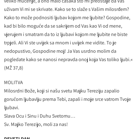
veliko mučenje, a ono malo časaka što mi preostaje da Vas
uživam Vi mi se skrivate. Kako se to slaže s Vašim milosrđem?
Kako to može podnositi ljubav kojom me ljubite? Gospodine,
kad bi bilo moguće da se sakrijem od Vas kao Vi od mene,
vjerujem i smatram da to iz ljubavi kojom me ljubite ne biste
trpjeli. Ali Vi ste uvijek sa mnom i uvijek me vidite. To je
nedopustivo, Gospodine moj! Ja Vas usrdno molim da
pogledate kako se nanosi nepravda onoj koja Vas toliko ljubi.«
(MŽ 37,8)
MOLITVA
Milosrdni Bože, koji si našu svetu Majku Tereziju zapalio
gorućom ljubavlju prema Tebi, zapali i moje srce vatrom Tvoje
ljubavi.
Slava Ocu i Sinu i Duhu Svetomu…
Sv. Majko Terezijo, moli za nas!
DEVETI DAN