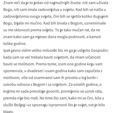
Znam reći da je to jedan od najmučnijih života: niti sam uživala
Boga, niti sam imala zadovoljstva u svijetu. Kad bih se našla u
zadovoljstvima ovoga svijeta, čim bih se sjetila koliko dugujem
Bogu, bijaše mi mučno. Kad bih bivala s Bogom, uznemirivale
su me sklonosti prema svijetu. To je tako mučan rat, da ne
znam kako sam ga mjesec dana mogla podnositi, a kamoli
tolike godine.
Ipak jasno vidim veliko milosrđe što mi ga je udijelio Gospodin:
kada sam se već trebala baviti svijetom, da imam srčanosti
baviti se molitvom. Prema tome, osim one godine koju sam
spomenula, u dvadeset i osam godina kako sam započela s
molitvom, više od osamnaest sam ih provela u toj borbi i
sukobu odnosa s Bogom i sa svijetom. Za ostalih godina, o
kojima mi sada preostaje govoriti, promijenio se uzrok rata,
premda nije bio mali. No time što sam, kako mi se čini, bila u
službi Božjoj i uz spoznaju ispraznosti što je svijet, sve je bilo
blago.