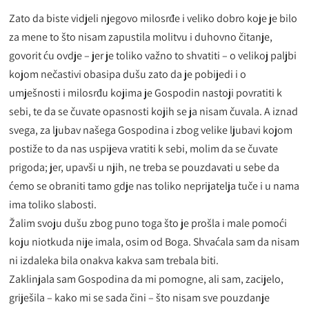
Zato da biste vidjeli njegovo milosrđe i veliko dobro koje je bilo
za mene to što nisam zapustila molitvu i duhovno čitanje,
govorit ću ovdje – jer je toliko važno to shvatiti – o velikoj paljbi
kojom nečastivi obasipa dušu zato da je pobijedi i o
umješnosti i milosrđu kojima je Gospodin nastoji povratiti k
sebi, te da se čuvate opasnosti kojih se ja nisam čuvala. A iznad
svega, za ljubav našega Gospodina i zbog velike ljubavi kojom
postiže to da nas uspijeva vratiti k sebi, molim da se čuvate
prigoda; jer, upavši u njih, ne treba se pouzdavati u sebe da
ćemo se obraniti tamo gdje nas toliko neprijatelja tuče i u nama
ima toliko slabosti.
Žalim svoju dušu zbog puno toga što je prošla i male pomoći
koju niotkuda nije imala, osim od Boga. Shvaćala sam da nisam
ni izdaleka bila onakva kakva sam trebala biti.
Zaklinjala sam Gospodina da mi pomogne, ali sam, zacijelo,
griješila – kako mi se sada čini – što nisam sve pouzdanje