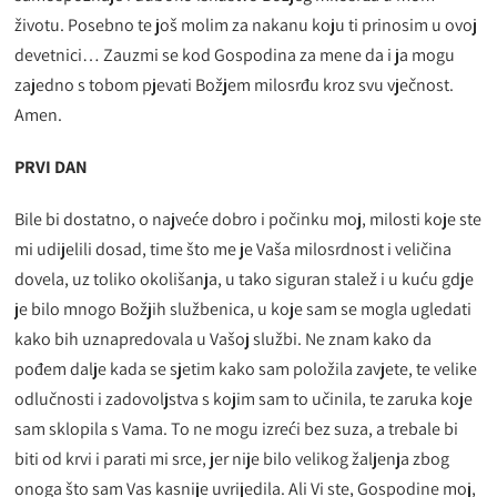
životu. Posebno te još molim za nakanu koju ti prinosim u ovoj
devetnici… Zauzmi se kod Gospodina za mene da i ja mogu
zajedno s tobom pjevati Božjem milosrđu kroz svu vječnost.
Amen.
PRVI DAN
Bile bi dostatno, o najveće dobro i počinku moj, milosti koje ste
mi udijelili dosad, time što me je Vaša milosrdnost i veličina
dovela, uz toliko okolišanja, u tako siguran stalež i u kuću gdje
je bilo mnogo Božjih službenica, u koje sam se mogla ugledati
kako bih uznapredovala u Vašoj službi. Ne znam kako da
pođem dalje kada se sjetim kako sam položila zavjete, te velike
odlučnosti i zadovoljstva s kojim sam to učinila, te zaruka koje
sam sklopila s Vama. To ne mogu izreći bez suza, a trebale bi
biti od krvi i parati mi srce, jer nije bilo velikog žaljenja zbog
onoga što sam Vas kasnije uvrijedila. Ali Vi ste, Gospodine moj,