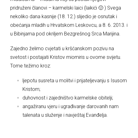
pridruženi članovi – karmelski laici (laikići 🙂 ) Svega
nekoliko dana kasnije (18. 12.) slijedio je osnutak i
obećanja mladih u Hrvatskom Leskovcu, a 8. 6. 2013. i
u Bibinjama pod okriljem Bezgrešnog Srca Marijina.
Zajedno želimo cvjetati u kršćanskom pozivu na
svetost i postajati Kristov miomiris u ovome svijetu.
Tome težimo kroz:
ljepotu susreta u molitvi i prijateljevanju s Isusom
Kristom;
duhovnost i zajedništvo karmelske obitelji;
angažiranu vjeru i ugrađivanje darovanih nam
talenata u služenje i navještaj Evanđelja.