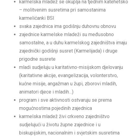
karmelska mladež se okuplja na tjednim katehetsko
– molitvenim susretima pri samostanima
karmelićanki BSI
svaka zajednica ima godišnju duhovnu obnovu
zajednice karmelske mladeži su međusobno
samostalne, a u duhu karmelskog zajedništva imaju
zajednički godišnji susret (Karmelijada) i druge
prigodne susrete
mladi sudjeluju u karitativno-misijskom djelovanju
(karitativne akcije, evangelizacija, volonterstvo,
kućne misije, angažman u župi, zborovi mladih,
animatori djece i mladih…)
program i sve aktivnosti ostvaruju se prema
mogućnostima pojedinih zajednica
karmelska mladež živi crkveno zajedništvo
sudjelujući u životu župne zajednice i u
biskupijskim, nacionalnim i svjetskim susretima