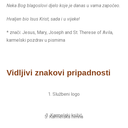
Neka Bog blagoslovi djelo koje je danas u vama započeo.
Hvaljen bio Isus Krist, sada i u vijeke!
* znači: Jesus, Mary, Joseph and St. Therese of Avila,
karmelski pozdrav u pismima
Vidljivi znakovi pripadnosti
1. Službeni logo
3. Karmelski križić
5. Karmelska himna