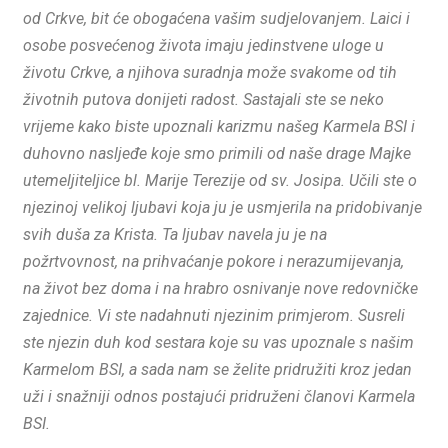
od Crkve, bit će obogaćena vašim sudjelovanjem. Laici i
osobe posvećenog života imaju jedinstvene uloge u
životu Crkve, a njihova suradnja može svakome od tih
životnih putova donijeti radost. Sastajali ste se neko
vrijeme kako biste upoznali karizmu našeg Karmela BSI i
duhovno nasljeđe koje smo primili od naše drage Majke
utemeljiteljice bl. Marije Terezije od sv. Josipa. Učili ste o
njezinoj velikoj ljubavi koja ju je usmjerila na pridobivanje
svih duša za Krista. Ta ljubav navela ju je na
požrtvovnost, na prihvaćanje pokore i nerazumijevanja,
na život bez doma i na hrabro osnivanje nove redovničke
zajednice. Vi ste nadahnuti njezinim primjerom. Susreli
ste njezin duh kod sestara koje su vas upoznale s našim
Karmelom BSI, a sada nam se želite pridružiti kroz jedan
uži i snažniji odnos postajući pridruženi članovi Karmela
BSI.