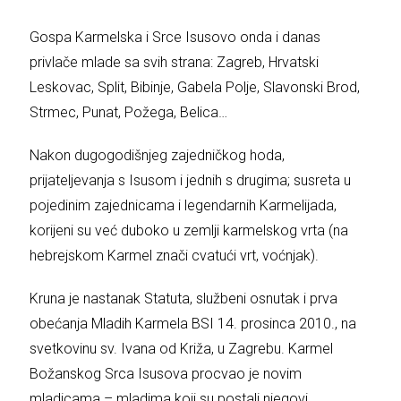
Gospa Karmelska i Srce Isusovo onda i danas
privlače mlade sa svih strana: Zagreb, Hrvatski
Leskovac, Split, Bibinje, Gabela Polje, Slavonski Brod,
Strmec, Punat, Požega, Belica…
Nakon dugogodišnjeg zajedničkog hoda,
prijateljevanja s Isusom i jednih s drugima; susreta u
pojedinim zajednicama i legendarnih Karmelijada,
korijeni su već duboko u zemlji karmelskog vrta (na
hebrejskom Karmel znači cvatući vrt, voćnjak).
Kruna je nastanak Statuta, službeni osnutak i prva
obećanja Mladih Karmela BSI 14. prosinca 2010., na
svetkovinu sv. Ivana od Križa, u Zagrebu. Karmel
Božanskog Srca Isusova procvao je novim
mladicama – mladima koji su postali njegovi