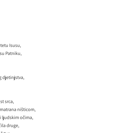
etetu Isusu,
susu Patniku,
 djetinjstva,
st srca,
i smatrana ništicom,
ji ljudskim očima,
ćila druge,