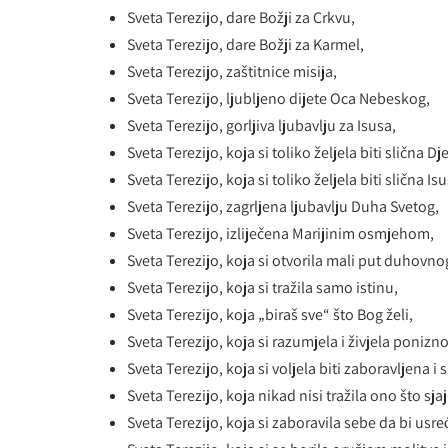
Sveta Terezijo, dare Božji za Crkvu,
Sveta Terezijo, dare Božji za Karmel,
Sveta Terezijo, zaštitnice misija,
Sveta Terezijo, ljubljeno dijete Oca Nebeskog,
Sveta Terezijo, gorljiva ljubavlju za Isusa,
Sveta Terezijo, koja si toliko željela biti slična Dj
Sveta Terezijo, koja si toliko željela biti slična I
Sveta Terezijo, zagrljena ljubavlju Duha Svetog,
Sveta Terezijo, izliječena Marijinim osmjehom,
Sveta Terezijo, koja si otvorila mali put duhovnog
Sveta Terezijo, koja si tražila samo istinu,
Sveta Terezijo, koja „biraš sve“ što Bog želi,
Sveta Terezijo, koja si razumjela i živjela ponizno
Sveta Terezijo, koja si voljela biti zaboravljena 
Sveta Terezijo, koja nikad nisi tražila ono što sja
Sveta Terezijo, koja si zaboravila sebe da bi usre