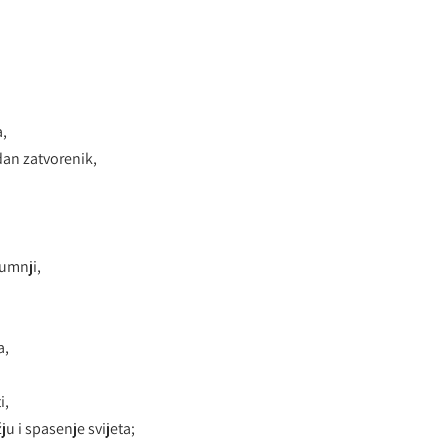
a,
edan zatvorenik,
sumnji,
a,
i,
ju i spasenje svijeta;