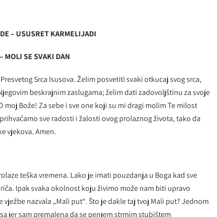
ADE – USUSRET KARMELIJADI
– MOLI SE SVAKI DAN
Presvetog Srca Isusova. Želim posvetiti svaki otkucaj svog srca,
s Njegovim beskrajnim zaslugama; želim dati zadovoljštinu za svoje
 O moj Bože! Za sebe i sve one koji su mi dragi molim Te milost
 prihvaćamo sve radosti i žalosti ovog prolaznog života, tako da
ke vjekova. Amen.
rolaze teška vremena. Lako je imati pouzdanja u Boga kad sve
 priča. Ipak svaka okolnost koju živimo može nam biti upravo
e vježbe nazvala „Mali put“. Što je dakle taj tvoj Mali put? Jednom
Isusa jer sam premalena da se penjem strmim stubištem