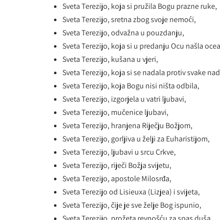
Sveta Terezijo, koja si pružila Bogu prazne ruke,
Sveta Terezijo, sretna zbog svoje nemoći,
Sveta Terezijo, odvažna u pouzdanju,
Sveta Terezijo, koja si u predanju Ocu našla oce
Sveta Terezijo, kušana u vjeri,
Sveta Terezijo, koja si se nadala protiv svake nad
Sveta Terezijo, koja Bogu nisi ništa odbila,
Sveta Terezijo, izgorjela u vatri ljubavi,
Sveta Terezijo, mučenice ljubavi,
Sveta Terezijo, hranjena Riječju Božjom,
Sveta Terezijo, gorljiva u želji za Euharistijom,
Sveta Terezijo, ljubavi u srcu Crkve,
Sveta Terezijo, riječi Božja svijetu,
Sveta Terezijo, apostole Milosrđa,
Sveta Terezijo od Lisieuxa (Lizjea) i svijeta,
Sveta Terezijo, čije je sve želje Bog ispunio,
Sveta Terezijo, prožeta revnošću za spas duša,