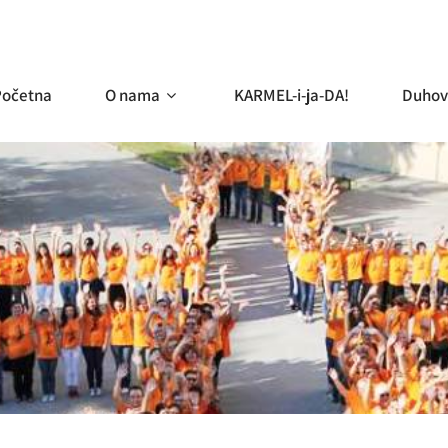
Početna
O nama
KARMEL-i-ja-DA!
Duhov