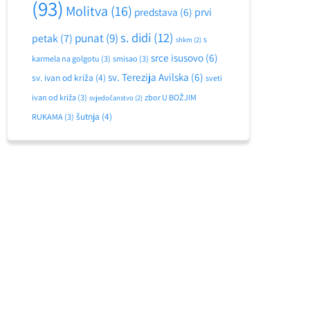
(93)
Molitva
(16)
predstava
(6)
prvi
s. didi
(12)
punat
(9)
petak
(7)
s
shkm
(2)
srce isusovo
(6)
karmela na golgotu
(3)
smisao
(3)
sv. Terezija Avilska
(6)
sv. ivan od križa
(4)
sveti
ivan od križa
(3)
zbor U BOŽJIM
svjedočanstvo
(2)
šutnja
(4)
RUKAMA
(3)