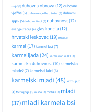
duhovna obnova
(12)
duhovne
stojić
(2)
vježbe
(6)
duhovni
duhovne vježbe u šutnji
(3)
duhovnost
(12)
spjev
(5)
duhovni život
(3)
glas koncila
(12)
evangelizacija
(4)
hrvatski leskovac
(19)
Istra
(3)
karmel
(17)
karmel bsi
(7)
karmelijada
(24)
karmelićanke BSI
(3)
karmelska duhovnost
(10)
karmelska
mladež
(7)
karmelski laici
(6)
karmelski mladi
(48)
križni put
mladi
(4)
Međugorje
(3)
misao
(3)
mistika
(3)
mladi karmela bsi
(37)