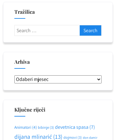
Tražilica
Arhiva
Arhiva
Ključne riječi
devetnica spasa
(7)
Animatori
(4)
bibinje
(3)
dijana mlinarić
(13)
dojmovi
(3)
don damir