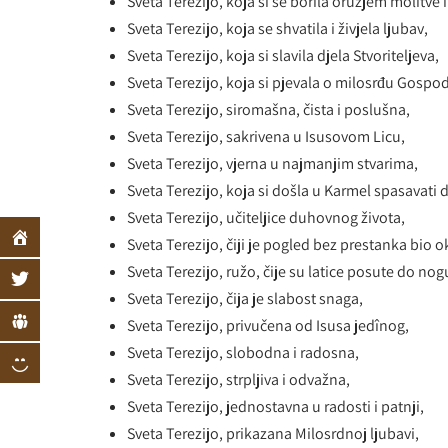
Sveta Terezijo, koja si se borila oružjem molitve i
Sveta Terezijo, koja se shvatila i živjela ljubav,
Sveta Terezijo, koja si slavila djela Stvoriteljeva,
Sveta Terezijo, koja si pjevala o milosrđu Gospo
Sveta Terezijo, siromašna, čista i poslušna,
Sveta Terezijo, sakrivena u Isusovom Licu,
Sveta Terezijo, vjerna u najmanjim stvarima,
Sveta Terezijo, koja si došla u Karmel spasavati d
Sveta Terezijo, učiteljice duhovnog života,
Sveta Terezijo, čiji je pogled bez prestanka bi
Sveta Terezijo, ružo, čije su latice posute do nog
Sveta Terezijo, čija je slabost snaga,
Sveta Terezijo, privučena od Isusa jedînog,
Sveta Terezijo, slobodna i radosna,
Sveta Terezijo, strpljiva i odvažna,
Sveta Terezijo, jednostavna u radosti i patnji,
Sveta Terezijo, prikazana Milosrdnoj ljubavi,