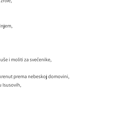
 žrtve,
dnjem,
uše i moliti za svećenike,
o okrenut prema nebeskoj domovini,
u Isusovih,