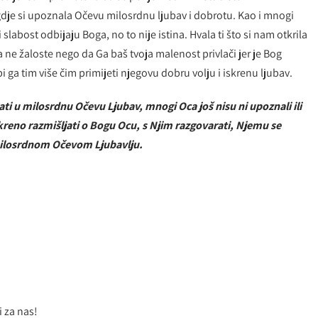
je si upoznala Očevu milosrdnu ljubav i dobrotu. Kao i mnogi
 slabost odbijaju Boga, no to nije istina. Hvala ti što si nam otkrila
 ne žaloste nego da Ga baš tvoja malenost privlači jer je Bog
bi ga tim više čim primijeti njegovu dobru volju i iskrenu ljubav.
ti u milosrdnu Očevu Ljubav, mnogi Oca još nisu ni upoznali ili
kreno razmišljati o Bogu Ocu, s Njim razgovarati, Njemu se
 milosrdnom Očevom Ljubavlju.
i za nas!