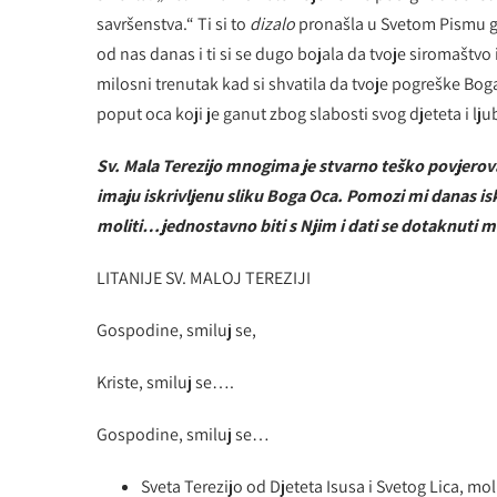
savršenstva.“ Ti si to
dizalo
pronašla u Svetom Pismu gd
od nas danas i ti si se dugo bojala da tvoje siromaštvo i
milosni trenutak kad si shvatila da tvoje pogreške Boga
poput oca koji je ganut zbog slabosti svog djeteta i lju
Sv. Mala Terezijo mnogima je stvarno teško povjerova
imaju iskrivljenu sliku Boga Oca. Pomozi mi danas is
moliti…jednostavno biti s Njim i dati se dotaknuti
LITANIJE SV. MALOJ TEREZIJI
Gospodine, smiluj se,
Kriste, smiluj se….
Gospodine, smiluj se…
Sveta Terezijo od Djeteta Isusa i Svetog Lica, mol