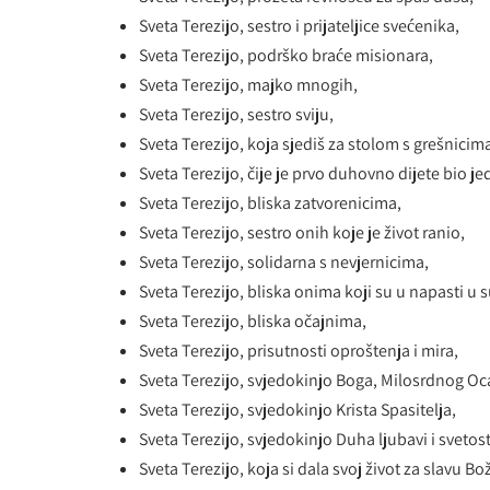
Sveta Terezijo, sestro i prijateljice svećenika,
Sveta Terezijo, podrško braće misionara,
Sveta Terezijo, majko mnogih,
Sveta Terezijo, sestro sviju,
Sveta Terezijo, koja sjediš za stolom s grešnicim
Sveta Terezijo, čije je prvo duhovno dijete bio j
Sveta Terezijo, bliska zatvorenicima,
Sveta Terezijo, sestro onih koje je život ranio,
Sveta Terezijo, solidarna s nevjernicima,
Sveta Terezijo, bliska onima koji su u napasti u 
Sveta Terezijo, bliska očajnima,
Sveta Terezijo, prisutnosti oproštenja i mira,
Sveta Terezijo, svjedokinjo Boga, Milosrdnog Oc
Sveta Terezijo, svjedokinjo Krista Spasitelja,
Sveta Terezijo, svjedokinjo Duha ljubavi i svetost
Sveta Terezijo, koja si dala svoj život za slavu Bož