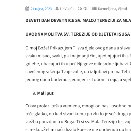
Off
,
21 rujna, 2023
LidVuk01
Karmelijada
Vijesti
DEVETI DAN DEVETNICE SV. MALOJ TEREZIJI ZA ML
UVODNA MOLITVA SV. TEREZIJE OD DJETETA ISUSA 
O moj Bože! Prikazujem Ti sva djela ovog dana u slavu 
svaku misao, svaki, pa i najmanji čin, ujedinjujući ih 
grijehe, ubacujući ih u peć Njegove milosrdne ljubavi.
savršenog vršenja Tvoje volje, da iz ljubavi prema Tebi
jednog dana budemo sjedinjeni s Tobom u raju, u vije
Mali put
Crkva prolazi teška vremena, mnogi od nas i osobno p
teče glatko, no kad stvari krenu po zlu to je već druga
vježba pouzdanja u Boga. Ti si sv. Mala Terezijo te svoj
si rekla: „Želim naći dizalo koje će me podignuti do 