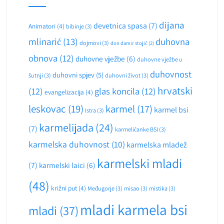
dijana
devetnica spasa
(7)
Animatori
(4)
bibinje
(3)
mlinarić
(13)
duhovna
dojmovi
(3)
don damir stojić
(2)
obnova
(12)
duhovne vježbe
(6)
duhovne vježbe u
duhovnost
duhovni spjev
(5)
šutnji
(3)
duhovni život
(3)
hrvatski
(12)
glas koncila
(12)
evangelizacija
(4)
leskovac
(19)
karmel
(17)
karmel bsi
Istra
(3)
karmelijada
(24)
(7)
karmelićanke BSI
(3)
karmelska duhovnost
(10)
karmelska mladež
karmelski mladi
(7)
karmelski laici
(6)
(48)
križni put
(4)
Međugorje
(3)
misao
(3)
mistika
(3)
mladi karmela bsi
mladi
(37)