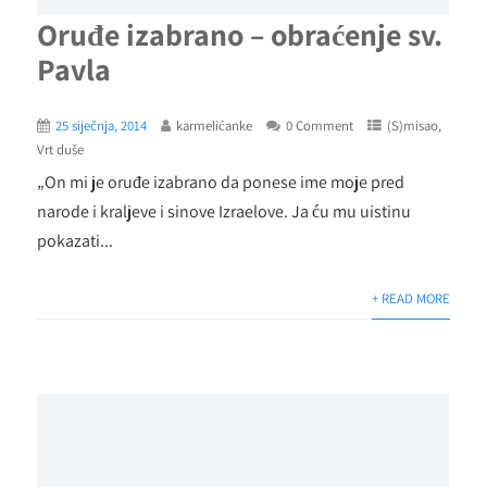
Oruđe izabrano – obraćenje sv.
Pavla
25 siječnja, 2014
karmelićanke
0 Comment
(S)misao
,
Vrt duše
„On mi je oruđe izabrano da ponese ime moje pred
narode i kraljeve i sinove Izraelove. Ja ću mu uistinu
pokazati...
+ READ MORE