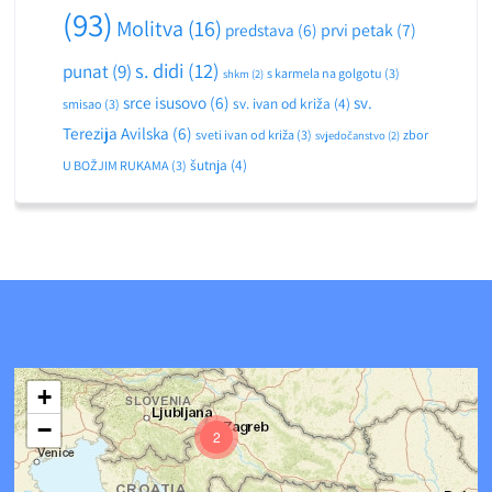
(93)
Molitva
(16)
predstava
(6)
prvi petak
(7)
s. didi
(12)
punat
(9)
s karmela na golgotu
(3)
shkm
(2)
srce isusovo
(6)
sv.
sv. ivan od križa
(4)
smisao
(3)
Terezija Avilska
(6)
sveti ivan od križa
(3)
zbor
svjedočanstvo
(2)
šutnja
(4)
U BOŽJIM RUKAMA
(3)
+
−
2