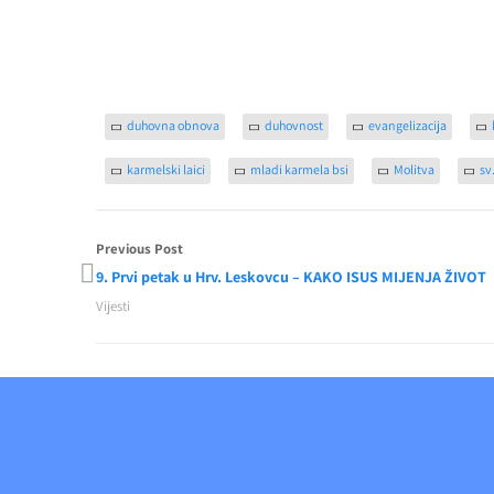
duhovna obnova
duhovnost
evangelizacija
karmelski laici
mladi karmela bsi
Molitva
sv
Previous Post
9. Prvi petak u Hrv. Leskovcu – KAKO ISUS MIJENJA ŽIVOT
Vijesti