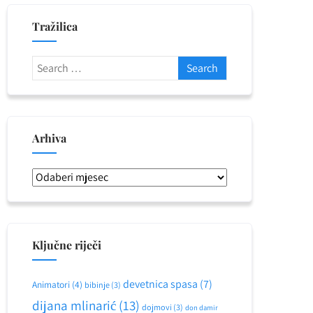
Tražilica
Arhiva
Arhiva
Ključne riječi
devetnica spasa
(7)
Animatori
(4)
bibinje
(3)
dijana mlinarić
(13)
dojmovi
(3)
don damir