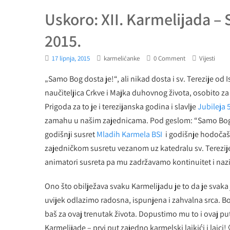
Uskoro: XII. Karmelijada –
2015.
17 lipnja, 2015
karmelićanke
0 Comment
Vijesti
„Samo Bog dosta je!“, ali nikad dosta i sv. Terezije od
naučiteljica Crkve i Majka duhovnog života, osobito za
Prigoda za to je i terezijanska godina i slavlje
Jubileja 
zamahu u našim zajednicama. Pod geslom: “Samo Bog do
godišnji susret
Mladih Karmela BSI
i godišnje hodoča
zajedničkom susretu vezanom uz katedralu sv. Terezije 
animatori susreta pa mu zadržavamo kontinuitet i nazi
Ono što obilježava svaku Karmelijadu je to da je svaka 
uvijek odlazimo radosna, ispunjena i zahvalna srca. Bo
baš za ovaj trenutak života. Dopustimo mu to i ovaj put
Karmelijade – prvi put zajedno karmelski laikići i laici!