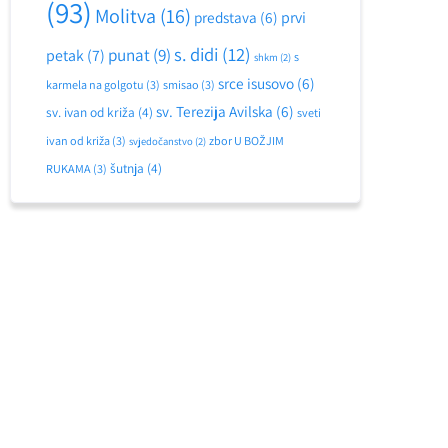
(93)
Molitva
(16)
predstava
(6)
prvi
s. didi
(12)
punat
(9)
petak
(7)
s
shkm
(2)
srce isusovo
(6)
karmela na golgotu
(3)
smisao
(3)
sv. Terezija Avilska
(6)
sv. ivan od križa
(4)
sveti
ivan od križa
(3)
zbor U BOŽJIM
svjedočanstvo
(2)
šutnja
(4)
RUKAMA
(3)