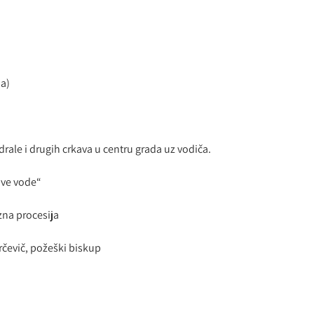
a)
ale i drugih crkava u centru grada uz vodiča.
ive vode“
zna procesija
evič, požeški biskup