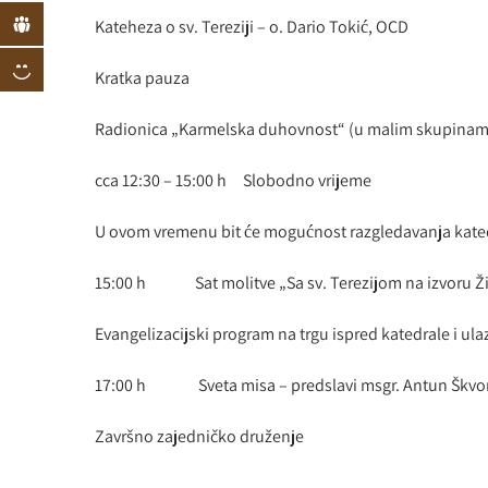
Kateheza o sv. Tereziji – o. Dario Tokić, OCD
Kratka pauza
Radionica „Karmelska duhovnost“ (u malim skupinam
cca 12:30 – 15:00 h Slobodno vrijeme
U ovom vremenu bit će mogućnost razgledavanja katedr
15:00 h Sat molitve „Sa sv. Terezijom na izvoru Ž
Evangelizacijski program na trgu ispred katedrale i ula
17:00 h Sveta misa – predslavi msgr. Antun Škvorč
Završno zajedničko druženje