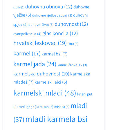
duhovna obnova
(12)
duhovne
stojić
(2)
vježbe
(6)
duhovni
duhovne vježbe u šutnji
(3)
duhovnost
(12)
spjev
(5)
duhovni život
(3)
glas koncila
(12)
evangelizacija
(4)
hrvatski leskovac
(19)
Istra
(3)
karmel
(17)
karmel bsi
(7)
karmelijada
(24)
karmelićanke BSI
(3)
karmelska duhovnost
(10)
karmelska
mladež
(7)
karmelski laici
(6)
karmelski mladi
(48)
križni put
mladi
(4)
Međugorje
(3)
misao
(3)
mistika
(3)
mladi karmela bsi
(37)