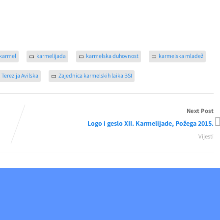
karmel
karmelijada
karmelska duhovnost
karmelska mladež
. Terezija Avilska
Zajednica karmelskih laika BSI
Next Post
Logo i geslo XII. Karmelijade, Požega 2015.
Vijesti