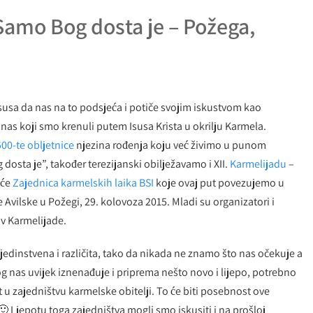
 Samo Bog dosta je – Požega,
 Isusa da nas na to podsjeća i potiče svojim iskustvom kao
 nas koji smo krenuli putem Isusa Krista u okrilju Karmela.
500-te obljetnice
njezina rođenja koju već živimo u punom
sta je”, također terezijanski obilježavamo i XII.
Karmelijadu
–
šće
Zajednica karmelskih laika BSI
koje ovaj put povezujemo u
Avilske u Požegi, 29. kolovoza 2015. Mladi su organizatori i
v Karmelijade.
jedinstvena i različita, tako da nikada ne znamo što nas očekuje a
g nas uvijek iznenađuje i priprema nešto novo i lijepo, potrebno
 u zajedništvu karmelske obitelji. To će biti posebnost ove
 🙂 Ljepotu toga zajedništva mogli smo iskusiti i na prošloj