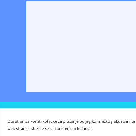
Carmelite Sisters DCJ. Made in Kingdom of God. Since 18
Ova stranica koristi kolačiće za pružanje boljeg korisničkog iskustva i
Powered by
D24-Solutions.hr
web stranice slažete se sa korištenjem kolačića.