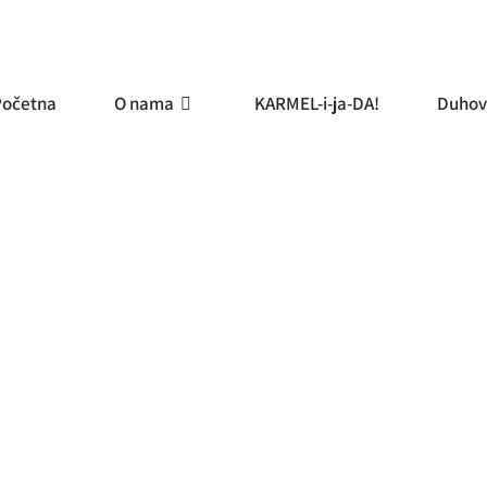
Početna
O nama
KARMEL-i-ja-DA!
Duhov