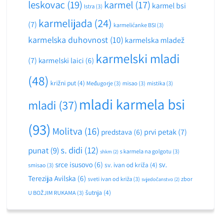
leskovac
(19)
karmel
(17)
karmel bsi
Istra
(3)
karmelijada
(24)
(7)
karmelićanke BSI
(3)
karmelska duhovnost
(10)
karmelska mladež
karmelski mladi
(7)
karmelski laici
(6)
(48)
križni put
(4)
Međugorje
(3)
misao
(3)
mistika
(3)
mladi karmela bsi
mladi
(37)
(93)
Molitva
(16)
predstava
(6)
prvi petak
(7)
s. didi
(12)
punat
(9)
s karmela na golgotu
(3)
shkm
(2)
srce isusovo
(6)
sv.
sv. ivan od križa
(4)
smisao
(3)
Terezija Avilska
(6)
sveti ivan od križa
(3)
zbor
svjedočanstvo
(2)
šutnja
(4)
U BOŽJIM RUKAMA
(3)