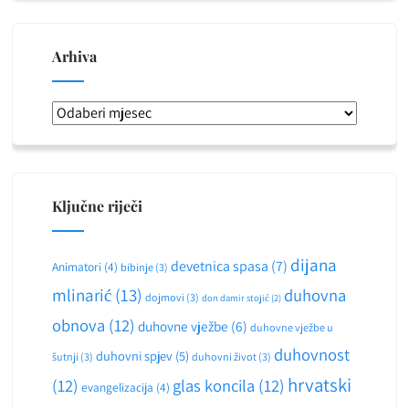
Arhiva
Arhiva
Ključne riječi
dijana
devetnica spasa
(7)
Animatori
(4)
bibinje
(3)
mlinarić
(13)
duhovna
dojmovi
(3)
don damir stojić
(2)
obnova
(12)
duhovne vježbe
(6)
duhovne vježbe u
duhovnost
duhovni spjev
(5)
šutnji
(3)
duhovni život
(3)
hrvatski
(12)
glas koncila
(12)
evangelizacija
(4)