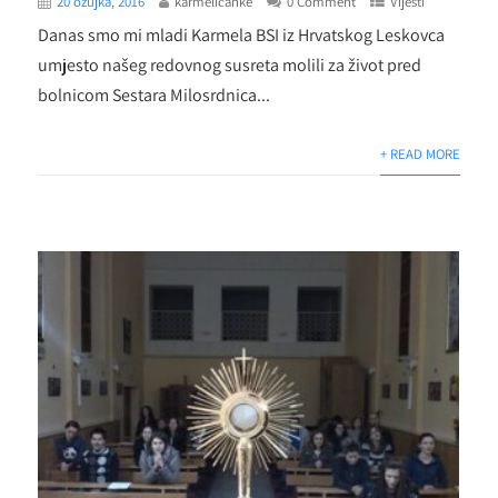
20 ožujka, 2016
karmelićanke
0 Comment
Vijesti
Danas smo mi mladi Karmela BSI iz Hrvatskog Leskovca
umjesto našeg redovnog susreta molili za život pred
bolnicom Sestara Milosrdnica...
+ READ MORE