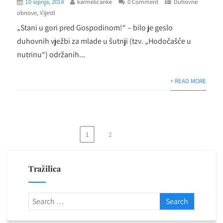
10 srpnja, 2014
karmelićanke
0 Comment
Duhovne
obnove
,
Vijesti
„Stani u gori pred Gospodinom!“ – bilo je geslo
duhovnih vježbi za mlade u šutnji (tzv. „Hodočašće u
nutrinu“) održanih...
+ READ MORE
1
2
Brojevi
stranica
Tražilica
objava