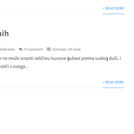
+ READ MORE
nih
melićanke
0 Comment
(S)misao
,
Vrt duše
r ne može izraziti veličinu Isusove ljubavi prema svakoj duši, i
otići s ovoga...
+ READ MORE