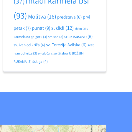
mladi karmela bsi
(37)
(93)
Molitva
(16)
predstava
(6)
prvi
s. didi
(12)
punat
(9)
petak
(7)
s
shkm
(2)
srce isusovo
(6)
karmela na golgotu
(3)
smisao
(3)
sv. Terezija Avilska
(6)
sv. ivan od križa
(4)
sveti
ivan od križa
(3)
zbor U BOŽJIM
svjedočanstvo
(2)
šutnja
(4)
RUKAMA
(3)