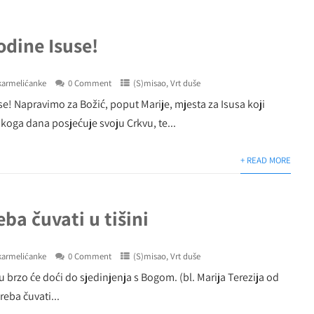
odine Isuse!
karmelićanke
0 Comment
(S)misao
,
Vrt duše
e! Napravimo za Božić, poput Marije, mjesta za Isusa koji
koga dana posjećuje svoju Crkvu, te...
+ READ MORE
eba čuvati u tišini
karmelićanke
0 Comment
(S)misao
,
Vrt duše
u brzo će doći do sjedinjenja s Bogom. (bl. Marija Terezija od
reba čuvati...