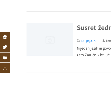
Susret žed
18 lipnja, 2013
kar
Nijedan jezik ni govo
zato Zaručnik htijući 