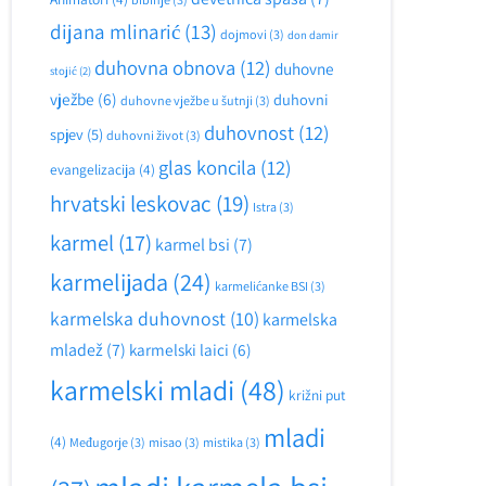
dijana mlinarić
(13)
dojmovi
(3)
don damir
duhovna obnova
(12)
duhovne
stojić
(2)
vježbe
(6)
duhovni
duhovne vježbe u šutnji
(3)
duhovnost
(12)
spjev
(5)
duhovni život
(3)
glas koncila
(12)
evangelizacija
(4)
hrvatski leskovac
(19)
Istra
(3)
karmel
(17)
karmel bsi
(7)
karmelijada
(24)
karmelićanke BSI
(3)
karmelska duhovnost
(10)
karmelska
mladež
(7)
karmelski laici
(6)
karmelski mladi
(48)
križni put
mladi
(4)
Međugorje
(3)
misao
(3)
mistika
(3)