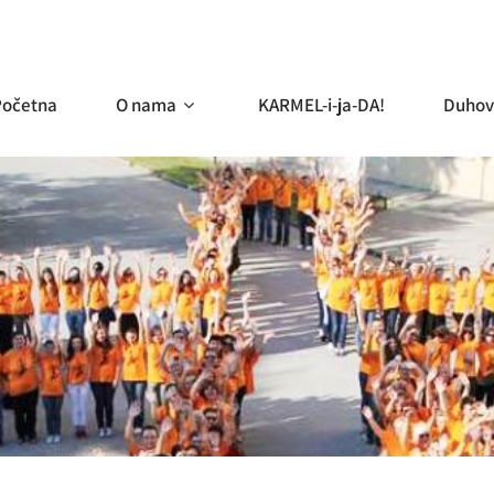
Početna
O nama
KARMEL-i-ja-DA!
Duhov