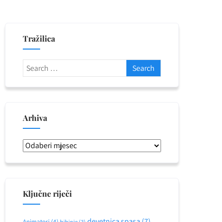
Tražilica
Arhiva
Arhiva
Ključne riječi
devetnica spasa
(7)
Animatori
(4)
bibinje
(3)