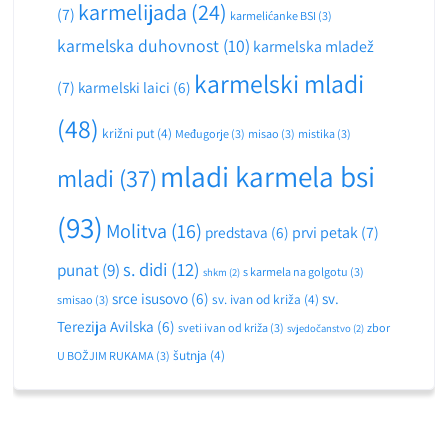
karmelijada
(24)
(7)
karmelićanke BSI
(3)
karmelska duhovnost
(10)
karmelska mladež
karmelski mladi
(7)
karmelski laici
(6)
(48)
križni put
(4)
Međugorje
(3)
misao
(3)
mistika
(3)
mladi karmela bsi
mladi
(37)
(93)
Molitva
(16)
predstava
(6)
prvi petak
(7)
s. didi
(12)
punat
(9)
s karmela na golgotu
(3)
shkm
(2)
srce isusovo
(6)
sv.
sv. ivan od križa
(4)
smisao
(3)
Terezija Avilska
(6)
sveti ivan od križa
(3)
zbor
svjedočanstvo
(2)
šutnja
(4)
U BOŽJIM RUKAMA
(3)