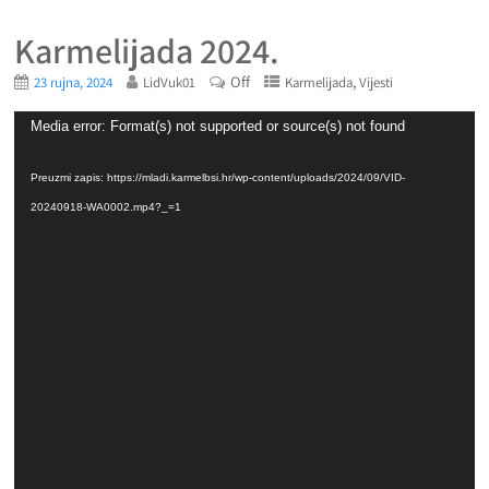
Karmelijada 2024.
Off
,
23 rujna, 2024
LidVuk01
Karmelijada
Vijesti
Reproduktor
Media error: Format(s) not supported or source(s) not found
videozapisa
Preuzmi zapis: https://mladi.karmelbsi.hr/wp-content/uploads/2024/09/VID-
20240918-WA0002.mp4?_=1