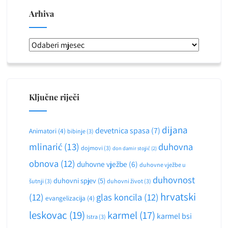
Arhiva
Arhiva
Ključne riječi
dijana
devetnica spasa
(7)
Animatori
(4)
bibinje
(3)
mlinarić
(13)
duhovna
dojmovi
(3)
don damir stojić
(2)
obnova
(12)
duhovne vježbe
(6)
duhovne vježbe u
duhovnost
duhovni spjev
(5)
šutnji
(3)
duhovni život
(3)
hrvatski
(12)
glas koncila
(12)
evangelizacija
(4)
leskovac
(19)
karmel
(17)
karmel bsi
Istra
(3)