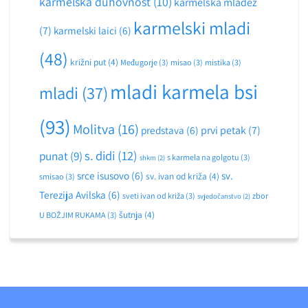
karmelska duhovnost
(10)
karmelska mladež
karmelski mladi
(7)
karmelski laici
(6)
(48)
križni put
(4)
Međugorje
(3)
misao
(3)
mistika
(3)
mladi karmela bsi
mladi
(37)
(93)
Molitva
(16)
predstava
(6)
prvi petak
(7)
s. didi
(12)
punat
(9)
s karmela na golgotu
(3)
shkm
(2)
srce isusovo
(6)
sv.
sv. ivan od križa
(4)
smisao
(3)
Terezija Avilska
(6)
sveti ivan od križa
(3)
zbor
svjedočanstvo
(2)
šutnja
(4)
U BOŽJIM RUKAMA
(3)