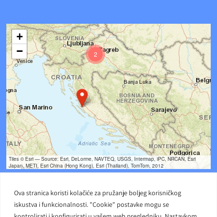
+
−
2
Tiles © Esri — Source: Esri, DeLorme, NAVTEQ, USGS, Intermap, iPC, NRCAN, Esri
Japan, METI, Esri China (Hong Kong), Esri (Thailand), TomTom, 2012
Ova stranica koristi kolačiće za pružanje boljeg korisničkog
iskustva i funkcionalnosti. "Cookie" postavke mogu se
kontrolirati i konfigurirati u vašem web pregledniku. Nastavkom