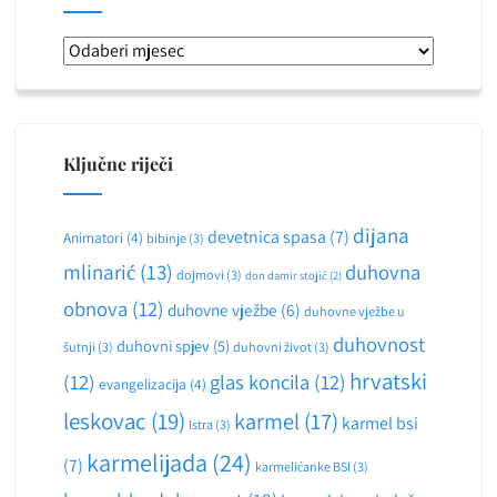
Arhiva
Ključne riječi
dijana
devetnica spasa
(7)
Animatori
(4)
bibinje
(3)
mlinarić
(13)
duhovna
dojmovi
(3)
don damir stojić
(2)
obnova
(12)
duhovne vježbe
(6)
duhovne vježbe u
duhovnost
duhovni spjev
(5)
šutnji
(3)
duhovni život
(3)
hrvatski
(12)
glas koncila
(12)
evangelizacija
(4)
leskovac
(19)
karmel
(17)
karmel bsi
Istra
(3)
karmelijada
(24)
(7)
karmelićanke BSI
(3)