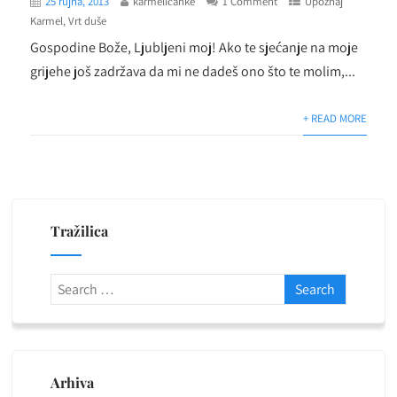
25 rujna, 2013
karmelićanke
1 Comment
Upoznaj
Karmel
,
Vrt duše
Gospodine Bože, Ljubljeni moj! Ako te sjećanje na moje
grijehe još zadržava da mi ne dadeš ono što te molim,...
+ READ MORE
Tražilica
Arhiva