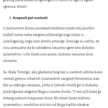
vjekova. Amen.
Kreposti put svetosti
U duhovnom životu ponekad možemo ostati vrlo površni
tražeći samo neka vanjska očitovanja koja izlaze iz
uobičajenog, koja nam dotiču emocije. Emocije su važne, ali
nisu presudne da bi određeno iskustvo vjere bilo duboko
autentično. I vrlo često ono pravo, duboko iskustvo biva
skriveno.
Sv. Mala Terezijo, ako gledamo tvoj rast u svetosti vidimo kako
nemaš gotovo nikakvih izvanrednih vanjskih fenomena, kao
što su viđenja i ekstaze, a bila si istinski mistik jer si duboko
proživljavala otajstvo Boga u svome životu. Ti me učiš kako je
kriterij svetosti krepostan život. Mi mladi često tražimo
izvanredno i neobično a ti nisi od Boga tražila nikakve