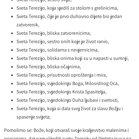
Sveta Terezijo, koja sjediš za stolom s grešnicima,
Sveta Terezijo, čije je prvo duhovno dijete bio jedan
zatvorenik,
Sveta Terezijo, bliska zatvorenicima,
Sveta Terezijo, sestro onih koje je život ranio,
Sveta Terezijo, solidarna s nevjernicima,
Sveta Terezijo, bliska onima koji su u napasti u sumnji,
Sveta Terezijo, bliska očajnima,
Sveta Terezijo, prisutnosti oproštenja i mira,
Sveta Terezijo, svjedokinjo Boga, Milosrdnog Oca,
Sveta Terezijo, svjedokinjo Krista Spasitelja,
Sveta Terezijo, svjedokinjo Duha ljubavi i svetosti,
Sveta Terezijo, koja si dala svoj život za slavu Božju i
spasenje svijeta;
Pomolimo se: Bože, koji otvaraš svoje kraljevstvo malenima i
poniznima, daj nam slijediti svetu Tereziju od Djeteta Isusa na