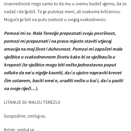
izvanrednosti nego samo to da mu u svemu budeš vjerna, da se
nadaš i da ljubiš. To je putokaz meni, ali svakome kršćaninu.
Moguće je biti na putu svetosti u svojoj svakodnevici.
Pomozi mi sv. Mala Terezijo prepoznati svoju površnost,
pomozi mi prepoznati i na pravo mjesto staviti utjecaj
emocija na moj život i duhovnost. Pomozi mi započeti male
vježbice u svakodnevnom životu kako bi se vježbao/la u
kreposti (te vježbice mogu biti nešto jednostavno poput
odluke da neću nigdje kasniti, da ću ujutro napraviti krevet
čim ustanem, baciti smeće, uraditi nešto u kući, da ću paziti
na svoje riječi…).
LITANIJE SV. MALOJ TEREZIJI
Gospodine, smiluj se,
Kriste, smiluj se….