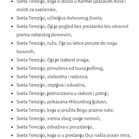
Sveta Terezijo, koja si došla u Karmel spasavati duše i
moliti za svećenike,
Sveta Terezijo, učiteljice duhovnog života,
Sveta Terezijo, čiji je pogled bez prestanka bio okrenut
prema nebeskoj domovini,
Sveta Terezijo, ružo, čije su latice posute do nogu
Isusovih,
Sveta Terezijo, čija je slabost snaga,
Sveta Terezijo, privučena od Isusa jedînog,
Sveta Terezijo, slobodna i radosna,
Sveta Terezijo, strpljiva i odvažna,
Sveta Terezijo, jednostavna u radosti i patnji,
Sveta Terezijo, prikazana Milosrdnoj ljubavi,
Sveta Terezijo, koja si pružila Bogu prazne ruke,
Sveta Terezijo, sretna zbog svoje nemoći,
Sveta Terezijo, odvažna u pouzdanju,
Sveta Terezijo, koja si u predanju Ocu našla ocean mira,