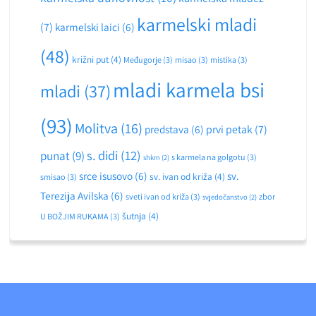
karmelski mladi
(7)
karmelski laici
(6)
(48)
križni put
(4)
Međugorje
(3)
misao
(3)
mistika
(3)
mladi karmela bsi
mladi
(37)
(93)
Molitva
(16)
predstava
(6)
prvi petak
(7)
s. didi
(12)
punat
(9)
s karmela na golgotu
(3)
shkm
(2)
srce isusovo
(6)
sv.
sv. ivan od križa
(4)
smisao
(3)
Terezija Avilska
(6)
sveti ivan od križa
(3)
zbor
svjedočanstvo
(2)
šutnja
(4)
U BOŽJIM RUKAMA
(3)