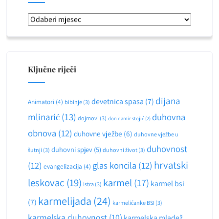
Arhiva
Ključne riječi
dijana
devetnica spasa
(7)
Animatori
(4)
bibinje
(3)
mlinarić
(13)
duhovna
dojmovi
(3)
don damir stojić
(2)
obnova
(12)
duhovne vježbe
(6)
duhovne vježbe u
duhovnost
duhovni spjev
(5)
šutnji
(3)
duhovni život
(3)
hrvatski
(12)
glas koncila
(12)
evangelizacija
(4)
leskovac
(19)
karmel
(17)
karmel bsi
Istra
(3)
karmelijada
(24)
(7)
karmelićanke BSI
(3)
karmelska duhovnost
(10)
karmelska mladež