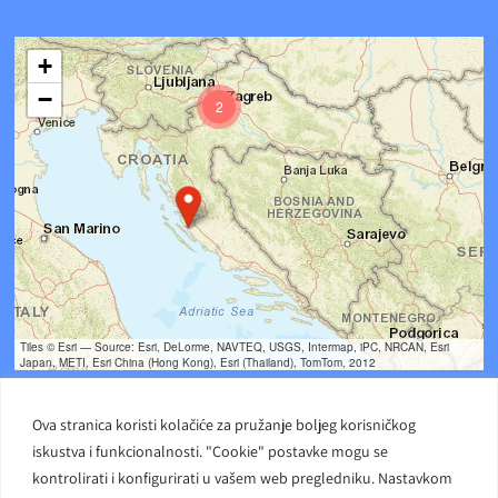
+
−
2
Tiles © Esri — Source: Esri, DeLorme, NAVTEQ, USGS, Intermap, iPC, NRCAN, Esri
Japan, METI, Esri China (Hong Kong), Esri (Thailand), TomTom, 2012
Ova stranica koristi kolačiće za pružanje boljeg korisničkog
iskustva i funkcionalnosti. "Cookie" postavke mogu se
kontrolirati i konfigurirati u vašem web pregledniku. Nastavkom
Carmelite Sisters DCJ. Made in Kingdom of God. Since 1891. All