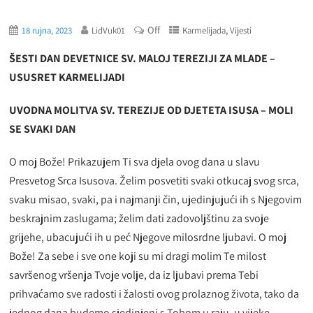
Off
,
18 rujna, 2023
LidVuk01
Karmelijada
Vijesti
ŠESTI DAN DEVETNICE SV. MALOJ TEREZIJI ZA MLADE –
USUSRET KARMELIJADI
UVODNA MOLITVA SV. TEREZIJE OD DJETETA ISUSA – MOLI
SE SVAKI DAN
O moj Bože! Prikazujem Ti sva djela ovog dana u slavu
Presvetog Srca Isusova. Želim posvetiti svaki otkucaj svog srca,
svaku misao, svaki, pa i najmanji čin, ujedinjujući ih s Njegovim
beskrajnim zaslugama; želim dati zadovoljštinu za svoje
grijehe, ubacujući ih u peć Njegove milosrdne ljubavi. O moj
Bože! Za sebe i sve one koji su mi dragi molim Te milost
savršenog vršenja Tvoje volje, da iz ljubavi prema Tebi
prihvaćamo sve radosti i žalosti ovog prolaznog života, tako da
jednog dana budemo sjedinjeni s Tobom u raju, u vijeke