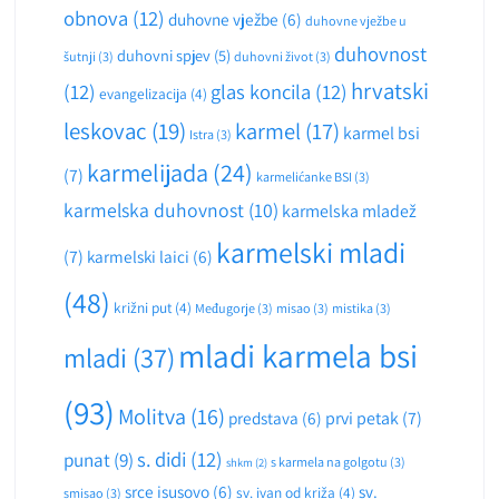
obnova
(12)
duhovne vježbe
(6)
duhovne vježbe u
duhovnost
duhovni spjev
(5)
šutnji
(3)
duhovni život
(3)
hrvatski
(12)
glas koncila
(12)
evangelizacija
(4)
leskovac
(19)
karmel
(17)
karmel bsi
Istra
(3)
karmelijada
(24)
(7)
karmelićanke BSI
(3)
karmelska duhovnost
(10)
karmelska mladež
karmelski mladi
(7)
karmelski laici
(6)
(48)
križni put
(4)
Međugorje
(3)
misao
(3)
mistika
(3)
mladi karmela bsi
mladi
(37)
(93)
Molitva
(16)
predstava
(6)
prvi petak
(7)
s. didi
(12)
punat
(9)
s karmela na golgotu
(3)
shkm
(2)
srce isusovo
(6)
sv.
sv. ivan od križa
(4)
smisao
(3)