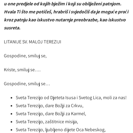
u one predjele od kojih bježim i koji su obilježeni patnjom.
Hvala Ti što me potičeš, hrabriš i svjedočiš da je moguće proći
kroz patnju kao iskustvo nutarnje preobrazbe, kao iskustvo
susreta.
LITANIJE SV. MALOJ TEREZIJI
Gospodine, smiluj se,
Kriste, smiluj se….
Gospodine, smiluj se…
Sveta Terezijo od Djeteta Isusa i Svetog Lica, moli za nas!
Sveta Terezijo, dare Božji za Crkvu,
Sveta Terezijo, dare Božji za Karmel,
Sveta Terezijo, zaštitnice misija,
Sveta Terezijo, ljubljeno dijete Oca Nebeskog,