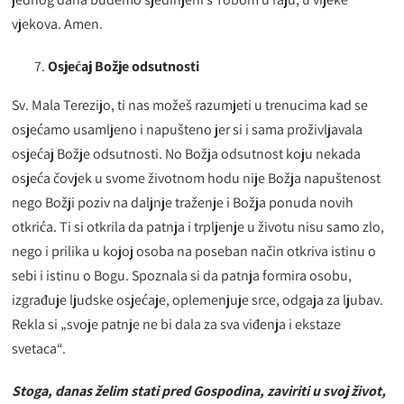
vjekova. Amen.
Osjećaj Božje odsutnosti
Sv. Mala Terezijo, ti nas možeš razumjeti u trenucima kad se
osjećamo usamljeno i napušteno jer si i sama proživljavala
osjećaj Božje odsutnosti. No Božja odsutnost koju nekada
osjeća čovjek u svome životnom hodu nije Božja napuštenost
nego Božji poziv na daljnje traženje i Božja ponuda novih
otkrića. Ti si otkrila da patnja i trpljenje u životu nisu samo zlo,
nego i prilika u kojoj osoba na poseban način otkriva istinu o
sebi i istinu o Bogu. Spoznala si da patnja formira osobu,
izgrađuje ljudske osjećaje, oplemenjuje srce, odgaja za ljubav.
Rekla si „svoje patnje ne bi dala za sva viđenja i ekstaze
svetaca“.
Stoga, danas želim stati pred Gospodina, zaviriti u svoj život,