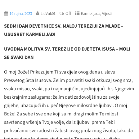
Off
,
19 rujna, 2023
LidVuk01
Karmelijada
Vijesti
SEDMI DAN DEVETNICE SV. MALOJ TEREZIJI ZA MLADE –
USUSRET KARMELIJADI
UVODNA MOLITVA SV. TEREZIJE OD DJETETA ISUSA – MOLI
SE SVAKI DAN
O moj Bože! Prikazujem Ti sva djela ovog dana u slavu
Presvetog Srca Isusova. Želim posvetiti svaki otkucaj svog srca,
svaku misao, svaki, pa i najmanji čin, ujedinjujući ih s Njegovim
beskrajnim zaslugama; želim dati zadovoljštinu za svoje
grijehe, ubacujući ih u peć Njegove milosrdne ljubavi. O moj
Bože! Za sebe i sve one koji su mi dragi molim Te milost
savršenog vršenja Tvoje volje, da iz ljubavi prema Tebi
prihvaćamo sve radosti i žalosti ovog prolaznog života, tako da
jednog dana budemo sjedinjeni s Tobom u raju, u vijeke