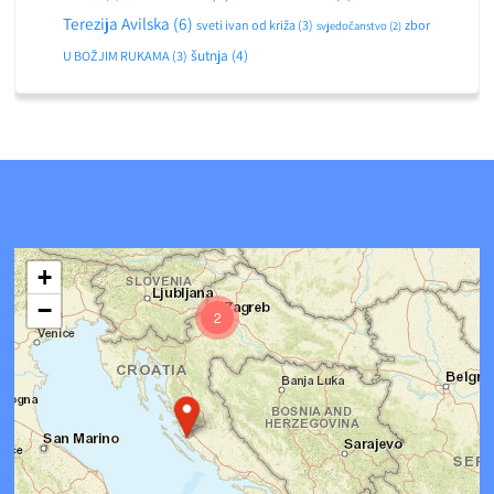
Terezija Avilska
(6)
sveti ivan od križa
(3)
zbor
svjedočanstvo
(2)
šutnja
(4)
U BOŽJIM RUKAMA
(3)
+
−
2