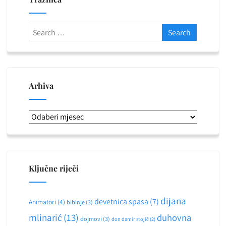
Arhiva
Arhiva
Ključne riječi
dijana
devetnica spasa
(7)
Animatori
(4)
bibinje
(3)
mlinarić
(13)
duhovna
dojmovi
(3)
don damir stojić
(2)