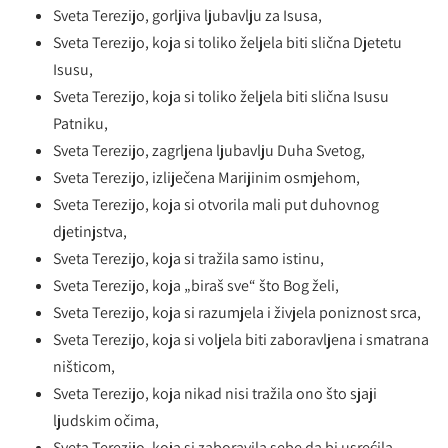
Sveta Terezijo, gorljiva ljubavlju za Isusa,
Sveta Terezijo, koja si toliko željela biti slična Djetetu
Isusu,
Sveta Terezijo, koja si toliko željela biti slična Isusu
Patniku,
Sveta Terezijo, zagrljena ljubavlju Duha Svetog,
Sveta Terezijo, izliječena Marijinim osmjehom,
Sveta Terezijo, koja si otvorila mali put duhovnog
djetinjstva,
Sveta Terezijo, koja si tražila samo istinu,
Sveta Terezijo, koja „biraš sve“ što Bog želi,
Sveta Terezijo, koja si razumjela i živjela poniznost srca,
Sveta Terezijo, koja si voljela biti zaboravljena i smatrana
ništicom,
Sveta Terezijo, koja nikad nisi tražila ono što sjaji
ljudskim očima,
Sveta Terezijo, koja si zaboravila sebe da bi usrećila