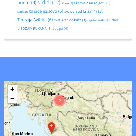
s. didi
(12)
punat
(9)
s karmela na golgotu
(3)
shkm
(2)
srce isusovo
(6)
sv.
sv. ivan od križa
(4)
smisao
(3)
Terezija Avilska
(6)
sveti ivan od križa
(3)
zbor
svjedočanstvo
(2)
šutnja
(4)
U BOŽJIM RUKAMA
(3)
+
−
2