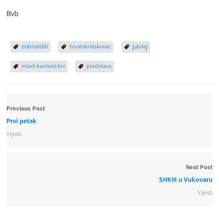
Bvb
dobrodošli
hrvatski leskovac
jubilej
mladi karmela bsi
predstava
Previous Post
Prvi petak
Vijesti
Next Post
SHKM u Vukovaru
Vijesti