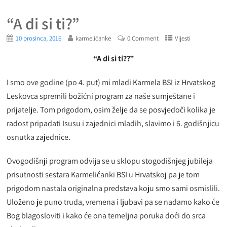
“A di si ti?”
10 prosinca, 2016
karmelićanke
0 Comment
Vijesti
“A di si ti??”
I smo ove godine (po 4. put) mi mladi Karmela BSI iz Hrvatskog
Leskovca spremili božićni program za naše sumještane i
prijatelje. Tom prigodom, osim želje da se posvjedoči kolika je
radost pripadati Isusu i zajednici mladih, slavimo i 6. godišnjicu
osnutka zajednice.
Ovogodišnji program odvija se u sklopu stogodišnjeg jubileja
prisutnosti sestara Karmelićanki BSI u Hrvatskoj pa je tom
prigodom nastala originalna predstava koju smo sami osmislili.
Uloženo je puno truda, vremena i ljubavi pa se nadamo kako će
Bog blagosloviti i kako će ona temeljna poruka doći do srca