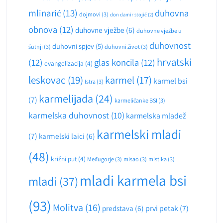
mlinarić
(13)
duhovna
dojmovi
(3)
don damir stojić
(2)
obnova
(12)
duhovne vježbe
(6)
duhovne vježbe u
duhovnost
duhovni spjev
(5)
šutnji
(3)
duhovni život
(3)
hrvatski
(12)
glas koncila
(12)
evangelizacija
(4)
leskovac
(19)
karmel
(17)
karmel bsi
Istra
(3)
karmelijada
(24)
(7)
karmelićanke BSI
(3)
karmelska duhovnost
(10)
karmelska mladež
karmelski mladi
(7)
karmelski laici
(6)
(48)
križni put
(4)
Međugorje
(3)
misao
(3)
mistika
(3)
mladi karmela bsi
mladi
(37)
(93)
Molitva
(16)
predstava
(6)
prvi petak
(7)