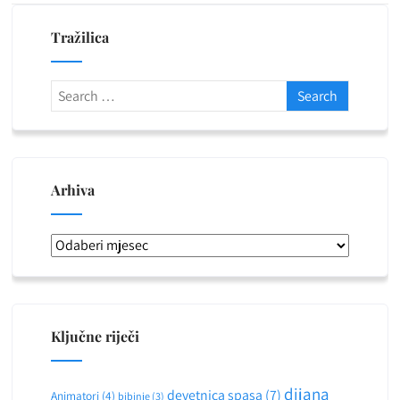
Tražilica
Arhiva
Arhiva
Ključne riječi
dijana
devetnica spasa
(7)
Animatori
(4)
bibinje
(3)