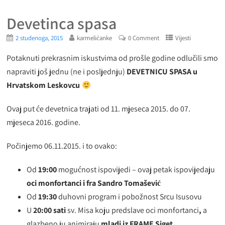
Devetinca spasa
2 studenoga, 2015
karmelićanke
0 Comment
Vijesti
Potaknuti prekrasnim iskustvima od prošle godine odlučili smo
napraviti još jednu (ne i posljednju)
DEVETNICU SPASA u
Hrvatskom Leskovcu
Ovaj put će devetnica trajati od 11. mjeseca 2015. do 07.
mjeseca 2016. godine.
Počinjemo 06.11.2015. i to ovako:
Od
19:00
mogućnost ispovijedi – ovaj petak ispovijedaju
oci monfortanci i fra Sandro Tomašević
Od
19:30
duhovni program i pobožnost Srcu Isusovu
U
20:00 sati
sv. Misa koju predslave oci monfortanci
,
a
glazbeno ju animiraju
mladi iz FRAME Siget.