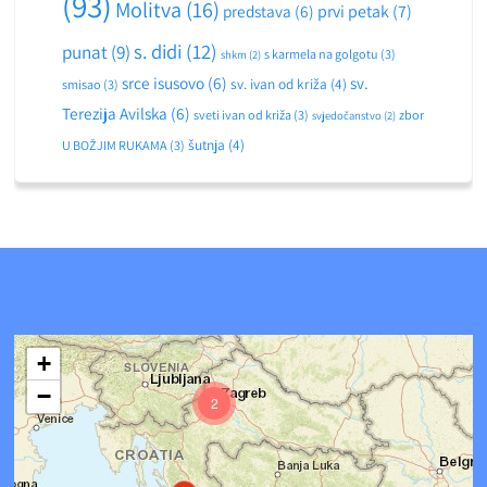
(93)
Molitva
(16)
predstava
(6)
prvi petak
(7)
s. didi
(12)
punat
(9)
s karmela na golgotu
(3)
shkm
(2)
srce isusovo
(6)
sv.
sv. ivan od križa
(4)
smisao
(3)
Terezija Avilska
(6)
sveti ivan od križa
(3)
zbor
svjedočanstvo
(2)
šutnja
(4)
U BOŽJIM RUKAMA
(3)
+
−
2