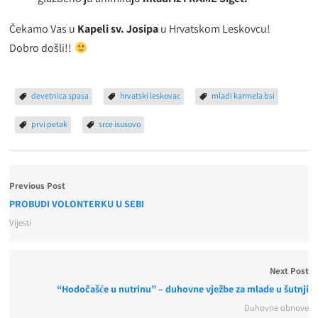
Čekamo Vas u
Kapeli sv. Josipa
u Hrvatskom Leskovcu!
Dobro došli!!
devetnica spasa
hrvatski leskovac
mladi karmela bsi
prvi petak
srce isusovo
Previous Post
PROBUDI VOLONTERKU U SEBI
Vijesti
Next Post
“Hodočašće u nutrinu” – duhovne vježbe za mlade u šutnji
Duhovne obnove