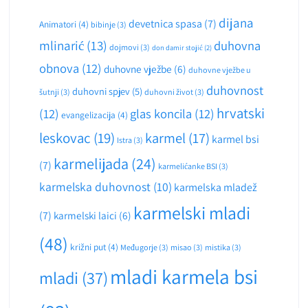
dijana
devetnica spasa
(7)
Animatori
(4)
bibinje
(3)
mlinarić
(13)
duhovna
dojmovi
(3)
don damir stojić
(2)
obnova
(12)
duhovne vježbe
(6)
duhovne vježbe u
duhovnost
duhovni spjev
(5)
šutnji
(3)
duhovni život
(3)
hrvatski
(12)
glas koncila
(12)
evangelizacija
(4)
leskovac
(19)
karmel
(17)
karmel bsi
Istra
(3)
karmelijada
(24)
(7)
karmelićanke BSI
(3)
karmelska duhovnost
(10)
karmelska mladež
karmelski mladi
(7)
karmelski laici
(6)
(48)
križni put
(4)
Međugorje
(3)
misao
(3)
mistika
(3)
mladi karmela bsi
mladi
(37)