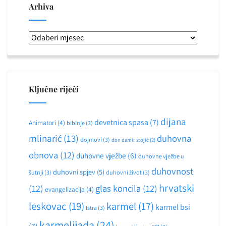
Arhiva
Arhiva
Ključne riječi
dijana
devetnica spasa
(7)
Animatori
(4)
bibinje
(3)
mlinarić
(13)
duhovna
dojmovi
(3)
don damir stojić
(2)
obnova
(12)
duhovne vježbe
(6)
duhovne vježbe u
duhovnost
duhovni spjev
(5)
šutnji
(3)
duhovni život
(3)
hrvatski
(12)
glas koncila
(12)
evangelizacija
(4)
leskovac
(19)
karmel
(17)
karmel bsi
Istra
(3)
karmelijada
(24)