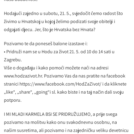
Hodajući zajedno u subotu, 21. 5., svjedočit ćemo radost što
živimo u Hrvatskoj u kojoj želimo podizati svoje obitelji i
odgajati djecu. Jer, što je Hrvatska bez Hrvata?
Pozivamo te da poneseš balone izastave i:
• Pridruži nam se u Hodu za život 21. 5. od 10 do 14 sati u
Zagrebu.
Više o događaju i kako pomoći možete naći na adresi
www.hodzazivot.hr. Pozivamo Vas da nas pratite na facebook
stranici https://www.facebook.com/HodZaZivot/ i da kliknete
„like“, „share“, „going“i sl. kako biste i na taj način dali svoju
potporu.
I MI MLADI KARMELA BSI SE PRIDRUŽUJEMO, a prije svega
pozivamo na molitvu kako onu svakodnevnu osobnu, na
našim susretima, ali pozivamo i na zajedničku veliku devetnicu