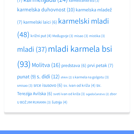
(7)
karmelićanke BSI
(3)
karmelska duhovnost
(10)
karmelska mladež
karmelski mladi
(7)
karmelski laici
(6)
(48)
križni put
(4)
Međugorje
(3)
misao
(3)
mistika
(3)
mladi karmela bsi
mladi
(37)
(93)
Molitva
(16)
predstava
(6)
prvi petak
(7)
s. didi
(12)
punat
(9)
s karmela na golgotu
(3)
shkm
(2)
srce isusovo
(6)
sv.
sv. ivan od križa
(4)
smisao
(3)
Terezija Avilska
(6)
sveti ivan od križa
(3)
zbor
svjedočanstvo
(2)
šutnja
(4)
U BOŽJIM RUKAMA
(3)