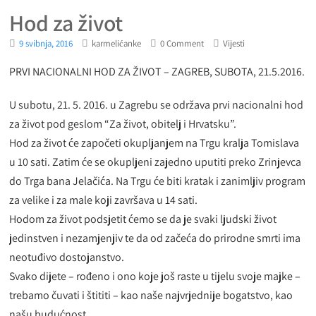
Hod za život
9 svibnja, 2016
karmelićanke
0 Comment
Vijesti
PRVI NACIONALNI HOD ZA ŽIVOT – ZAGREB, SUBOTA, 21.5.2016.
U subotu, 21. 5. 2016. u Zagrebu se održava prvi nacionalni hod
za život pod geslom “Za život, obitelj i Hrvatsku”.
Hod za život će započeti okupljanjem na Trgu kralja Tomislava
u 10 sati. Zatim će se okupljeni zajedno uputiti preko Zrinjevca
do Trga bana Jelačića. Na Trgu će biti kratak i zanimljiv program
za velike i za male koji završava u 14 sati.
Hodom za život podsjetit ćemo se da je svaki ljudski život
jedinstven i nezamjenjiv te da od začeća do prirodne smrti ima
neotuđivo dostojanstvo.
Svako dijete – rođeno i ono koje još raste u tijelu svoje majke –
trebamo čuvati i štititi – kao naše najvrjednije bogatstvo, kao
našu budućnost.