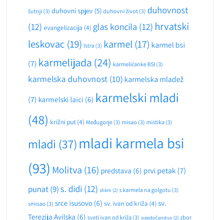
duhovnost
duhovni spjev
(5)
šutnji
(3)
duhovni život
(3)
hrvatski
(12)
glas koncila
(12)
evangelizacija
(4)
leskovac
(19)
karmel
(17)
karmel bsi
Istra
(3)
karmelijada
(24)
(7)
karmelićanke BSI
(3)
karmelska duhovnost
(10)
karmelska mladež
karmelski mladi
(7)
karmelski laici
(6)
(48)
križni put
(4)
Međugorje
(3)
misao
(3)
mistika
(3)
mladi karmela bsi
mladi
(37)
(93)
Molitva
(16)
predstava
(6)
prvi petak
(7)
s. didi
(12)
punat
(9)
s karmela na golgotu
(3)
shkm
(2)
srce isusovo
(6)
sv.
sv. ivan od križa
(4)
smisao
(3)
Terezija Avilska
(6)
sveti ivan od križa
(3)
zbor
svjedočanstvo
(2)