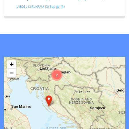
šutnja
(4)
U BOŽJIM RUKAMA
(3)
+
−
2