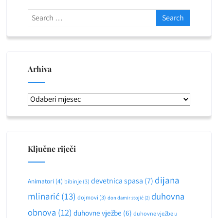
Arhiva
Arhiva
Ključne riječi
dijana
devetnica spasa
(7)
Animatori
(4)
bibinje
(3)
mlinarić
(13)
duhovna
dojmovi
(3)
don damir stojić
(2)
obnova
(12)
duhovne vježbe
(6)
duhovne vježbe u