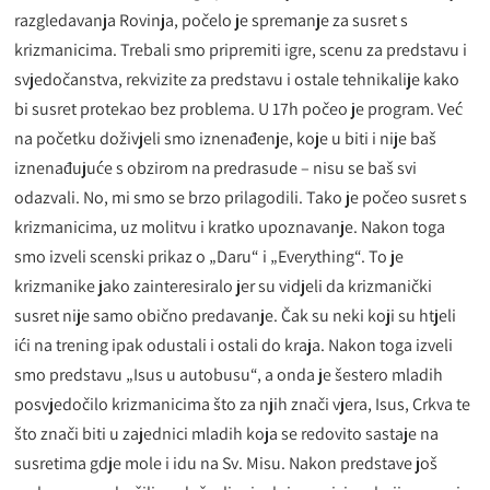
razgledavanja Rovinja, počelo je spremanje za susret s
krizmanicima. Trebali smo pripremiti igre, scenu za predstavu i
svjedočanstva, rekvizite za predstavu i ostale tehnikalije kako
bi susret protekao bez problema. U 17h počeo je program. Već
na početku doživjeli smo iznenađenje, koje u biti i nije baš
iznenađujuće s obzirom na predrasude – nisu se baš svi
odazvali. No, mi smo se brzo prilagodili. Tako je počeo susret s
krizmanicima, uz molitvu i kratko upoznavanje. Nakon toga
smo izveli scenski prikaz o „Daru“ i „Everything“. To je
krizmanike jako zainteresiralo jer su vidjeli da krizmanički
susret nije samo obično predavanje. Čak su neki koji su htjeli
ići na trening ipak odustali i ostali do kraja. Nakon toga izveli
smo predstavu „Isus u autobusu“, a onda je šestero mladih
posvjedočilo krizmanicima što za njih znači vjera, Isus, Crkva te
što znači biti u zajednici mladih koja se redovito sastaje na
susretima gdje mole i idu na Sv. Misu. Nakon predstave još