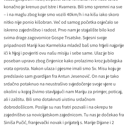
konačno je krenuo put Istre i Kvarnera. Bili smo spremni na sve
– i na maglu zbog koje smo vozili 40km/h i na kišu iako skoro
nitko nije ponio kišobran. Već od samog početka osjećalo se
iskreno zajedništvo i radost. Prvo nam je stajalište bilo kod
svima drage zagovornice Gospe Trsatske. Svjesni svoje
pripadnosti Mariji kao Karmelska mladež baš smo htjeli najprije
ići k Njoj i povjeriti ovu našu misiju i sebe same. Ulaz je bio
poseban upravo zbog činjenice kako prolazimo kroz jubilejska
vrata oprosta. Nakon ulaza i pjesme imali smo Sv. Misu koju je
predslavio sam gvardijan fra Antun Jesenović. On nas je tako
srdačno potaknuo na neustrašivo svjedočenje svoje vjere u
okolini u kojoj živimo stavljajući nam Mariju za primjer, poticaj,
ali i zaštitu. Bili smo dotaknuti uistinu srdačnom
dobrodošlicom. Poslije su nas fratri pozvali i na okrepu te
zajedništvo sa novicijatskom zajednicom. Tu nas je dočekao fra
Siniša Pučić, franjevački novak i prijatelj s. Marije Dijane i 2