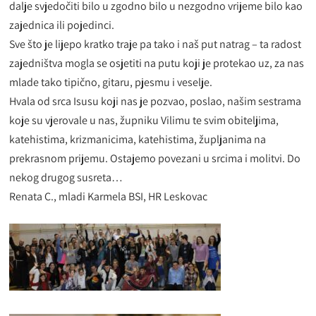
dalje svjedočiti bilo u zgodno bilo u nezgodno vrijeme bilo kao
zajednica ili pojedinci.
Sve što je lijepo kratko traje pa tako i naš put natrag – ta radost
zajedništva mogla se osjetiti na putu koji je protekao uz, za nas
mlade tako tipično, gitaru, pjesmu i veselje.
Hvala od srca Isusu koji nas je pozvao, poslao, našim sestrama
koje su vjerovale u nas, župniku Vilimu te svim obiteljima,
katehistima, krizmanicima, katehistima, župljanima na
prekrasnom prijemu. Ostajemo povezani u srcima i molitvi. Do
nekog drugog susreta…
Renata C., mladi Karmela BSI, HR Leskovac