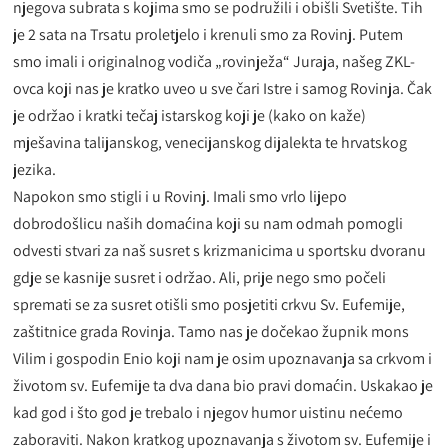
njegova subrata s kojima smo se podružili i obišli Svetište. Tih
je 2 sata na Trsatu proletjelo i krenuli smo za Rovinj. Putem
smo imali i originalnog vodiča „rovinježa“ Juraja, našeg ZKL-
ovca koji nas je kratko uveo u sve čari Istre i samog Rovinja. Čak
je održao i kratki tečaj istarskog koji je (kako on kaže)
mješavina talijanskog, venecijanskog dijalekta te hrvatskog
jezika.
Napokon smo stigli i u Rovinj. Imali smo vrlo lijepo
dobrodošlicu naših domaćina koji su nam odmah pomogli
odvesti stvari za naš susret s krizmanicima u sportsku dvoranu
gdje se kasnije susret i održao. Ali, prije nego smo počeli
spremati se za susret otišli smo posjetiti crkvu Sv. Eufemije,
zaštitnice grada Rovinja. Tamo nas je dočekao župnik mons
Vilim i gospodin Enio koji nam je osim upoznavanja sa crkvom i
životom sv. Eufemije ta dva dana bio pravi domaćin. Uskakao je
kad god i što god je trebalo i njegov humor uistinu nećemo
zaboraviti. Nakon kratkog upoznavanja s životom sv. Eufemije i