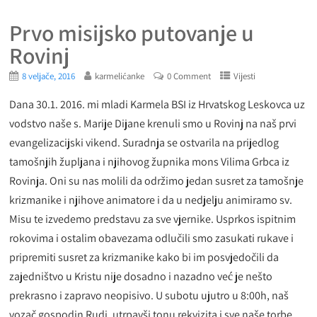
Prvo misijsko putovanje u
Rovinj
8 veljače, 2016
karmelićanke
0 Comment
Vijesti
Dana 30.1. 2016. mi mladi Karmela BSI iz Hrvatskog Leskovca uz
vodstvo naše s. Marije Dijane krenuli smo u Rovinj na naš prvi
evangelizacijski vikend. Suradnja se ostvarila na prijedlog
tamošnjih župljana i njihovog župnika mons Vilima Grbca iz
Rovinja. Oni su nas molili da održimo jedan susret za tamošnje
krizmanike i njihove animatore i da u nedjelju animiramo sv.
Misu te izvedemo predstavu za sve vjernike. Usprkos ispitnim
rokovima i ostalim obavezama odlučili smo zasukati rukave i
pripremiti susret za krizmanike kako bi im posvjedočili da
zajedništvo u Kristu nije dosadno i nazadno već je nešto
prekrasno i zapravo neopisivo. U subotu ujutro u 8:00h, naš
vozač gospodin Rudi, utrpavši tonu rekvizita i sve naše torbe