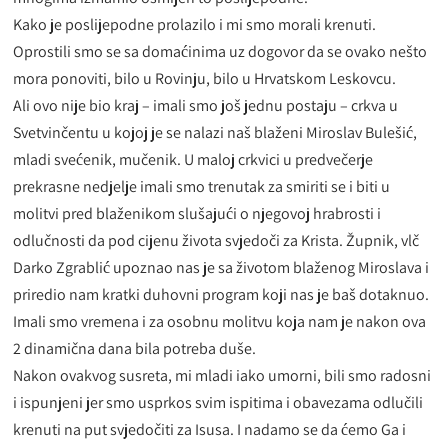
Kako je poslijepodne prolazilo i mi smo morali krenuti.
Oprostili smo se sa domaćinima uz dogovor da se ovako nešto
mora ponoviti, bilo u Rovinju, bilo u Hrvatskom Leskovcu.
Ali ovo nije bio kraj – imali smo još jednu postaju – crkva u
Svetvinčentu u kojoj je se nalazi naš blaženi Miroslav Bulešić,
mladi svećenik, mučenik. U maloj crkvici u predvečerje
prekrasne nedjelje imali smo trenutak za smiriti se i biti u
molitvi pred blaženikom slušajući o njegovoj hrabrosti i
odlučnosti da pod cijenu života svjedoči za Krista. Župnik, vlč
Darko Zgrablić upoznao nas je sa životom blaženog Miroslava i
priredio nam kratki duhovni program koji nas je baš dotaknuo.
Imali smo vremena i za osobnu molitvu koja nam je nakon ova
2 dinamična dana bila potreba duše.
Nakon ovakvog susreta, mi mladi iako umorni, bili smo radosni
i ispunjeni jer smo usprkos svim ispitima i obavezama odlučili
krenuti na put svjedočiti za Isusa. I nadamo se da ćemo Ga i