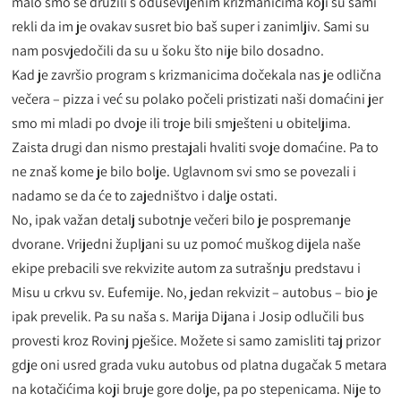
malo smo se družili s oduševljenim krizmanicima koji su sami
rekli da im je ovakav susret bio baš super i zanimljiv. Sami su
nam posvjedočili da su u šoku što nije bilo dosadno.
Kad je završio program s krizmanicima dočekala nas je odlična
večera – pizza i već su polako počeli pristizati naši domaćini jer
smo mi mladi po dvoje ili troje bili smješteni u obiteljima.
Zaista drugi dan nismo prestajali hvaliti svoje domaćine. Pa to
ne znaš kome je bilo bolje. Uglavnom svi smo se povezali i
nadamo se da će to zajedništvo i dalje ostati.
No, ipak važan detalj subotnje večeri bilo je pospremanje
dvorane. Vrijedni župljani su uz pomoć muškog dijela naše
ekipe prebacili sve rekvizite autom za sutrašnju predstavu i
Misu u crkvu sv. Eufemije. No, jedan rekvizit – autobus – bio je
ipak prevelik. Pa su naša s. Marija Dijana i Josip odlučili bus
provesti kroz Rovinj pješice. Možete si samo zamisliti taj prizor
gdje oni usred grada vuku autobus od platna dugačak 5 metara
na kotačićima koji bruje gore dolje, pa po stepenicama. Nije to