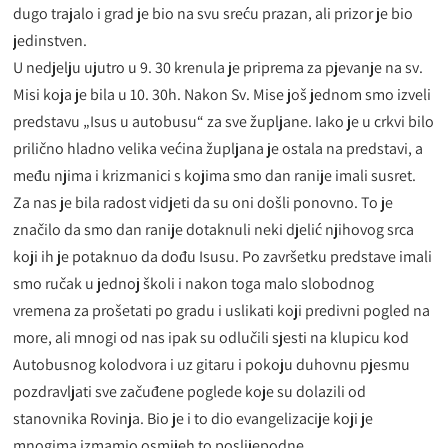
dugo trajalo i grad je bio na svu sreću prazan, ali prizor je bio
jedinstven.
U nedjelju ujutro u 9. 30 krenula je priprema za pjevanje na sv.
Misi koja je bila u 10. 30h. Nakon Sv. Mise još jednom smo izveli
predstavu „Isus u autobusu“ za sve župljane. Iako je u crkvi bilo
prilično hladno velika većina župljana je ostala na predstavi, a
među njima i krizmanici s kojima smo dan ranije imali susret.
Za nas je bila radost vidjeti da su oni došli ponovno. To je
značilo da smo dan ranije dotaknuli neki djelić njihovog srca
koji ih je potaknuo da dođu Isusu. Po završetku predstave imali
smo ručak u jednoj školi i nakon toga malo slobodnog
vremena za prošetati po gradu i uslikati koji predivni pogled na
more, ali mnogi od nas ipak su odlučili sjesti na klupicu kod
Autobusnog kolodvora i uz gitaru i pokoju duhovnu pjesmu
pozdravljati sve začuđene poglede koje su dolazili od
stanovnika Rovinja. Bio je i to dio evangelizacije koji je
mnogima izmamio osmijeh to poslijepodne.