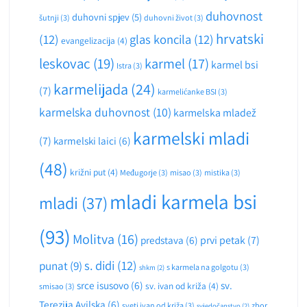
duhovnost
duhovni spjev
(5)
šutnji
(3)
duhovni život
(3)
hrvatski
(12)
glas koncila
(12)
evangelizacija
(4)
leskovac
(19)
karmel
(17)
karmel bsi
Istra
(3)
karmelijada
(24)
(7)
karmelićanke BSI
(3)
karmelska duhovnost
(10)
karmelska mladež
karmelski mladi
(7)
karmelski laici
(6)
(48)
križni put
(4)
Međugorje
(3)
misao
(3)
mistika
(3)
mladi karmela bsi
mladi
(37)
(93)
Molitva
(16)
predstava
(6)
prvi petak
(7)
s. didi
(12)
punat
(9)
s karmela na golgotu
(3)
shkm
(2)
srce isusovo
(6)
sv.
sv. ivan od križa
(4)
smisao
(3)
Terezija Avilska
(6)
sveti ivan od križa
(3)
zbor
svjedočanstvo
(2)