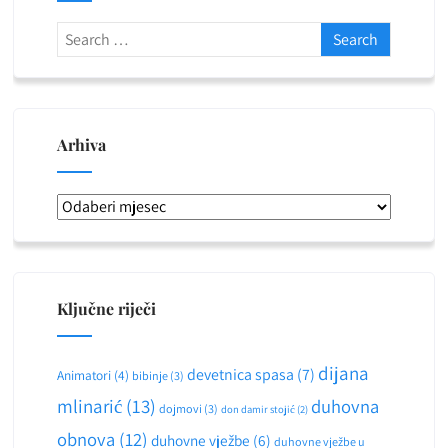
Arhiva
Arhiva
Ključne riječi
dijana
devetnica spasa
(7)
Animatori
(4)
bibinje
(3)
mlinarić
(13)
duhovna
dojmovi
(3)
don damir stojić
(2)
obnova
(12)
duhovne vježbe
(6)
duhovne vježbe u