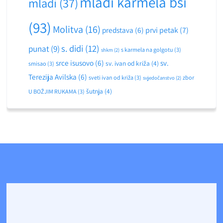
mladi karmela bsi
mladi
(37)
(93)
Molitva
(16)
predstava
(6)
prvi petak
(7)
s. didi
(12)
punat
(9)
s karmela na golgotu
(3)
shkm
(2)
srce isusovo
(6)
sv.
sv. ivan od križa
(4)
smisao
(3)
Terezija Avilska
(6)
sveti ivan od križa
(3)
zbor
svjedočanstvo
(2)
šutnja
(4)
U BOŽJIM RUKAMA
(3)