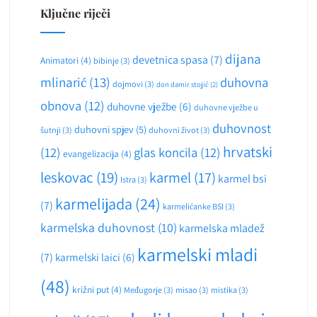
Ključne riječi
dijana
devetnica spasa
(7)
Animatori
(4)
bibinje
(3)
mlinarić
(13)
duhovna
dojmovi
(3)
don damir stojić
(2)
obnova
(12)
duhovne vježbe
(6)
duhovne vježbe u
duhovnost
duhovni spjev
(5)
šutnji
(3)
duhovni život
(3)
hrvatski
(12)
glas koncila
(12)
evangelizacija
(4)
leskovac
(19)
karmel
(17)
karmel bsi
Istra
(3)
karmelijada
(24)
(7)
karmelićanke BSI
(3)
karmelska duhovnost
(10)
karmelska mladež
karmelski mladi
(7)
karmelski laici
(6)
(48)
križni put
(4)
Međugorje
(3)
misao
(3)
mistika
(3)