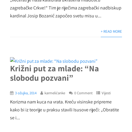
zagrebačke Crkve!“ Tim je riječima zagrebački nadbiskup
kardinal Josip Bozanić započeo svetu misu u...
+ READ MORE
Križni put za mlade: “Na
slobodu pozvani”
3 ožujka, 2014
karmelićanke
0 Comment
Vijesti
Korizma nam kuca na vrata. Kreću visinske pripreme
kako bi iz teorije u praksu stavili Isusove riječi: „Obratite
se i...