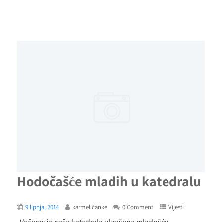
Hodočašće mladih u katedralu
9 lipnja, 2014
karmelićanke
0 Comment
Vijesti
„Večeras je naša katedrala ukrašena mladošću