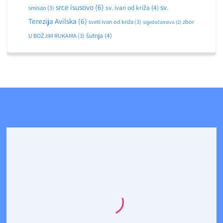
srce isusovo
(6)
sv.
sv. ivan od križa
(4)
smisao
(3)
Terezija Avilska
(6)
sveti ivan od križa
(3)
zbor
svjedočanstvo
(2)
šutnja
(4)
U BOŽJIM RUKAMA
(3)