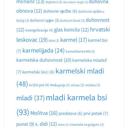
mlinarić
(13)
duhovna
dojmovi
(3)
don damir stojić
(2)
obnova
(12)
duhovne vježbe
(6)
duhovne vježbe u
duhovnost
duhovni spjev
(5)
šutnji
(3)
duhovni život
(3)
hrvatski
(12)
glas koncila
(12)
evangelizacija
(4)
leskovac
(19)
karmel
(17)
karmel bsi
Istra
(3)
karmelijada
(24)
(7)
karmelićanke BSI
(3)
karmelska duhovnost
(10)
karmelska mladež
karmelski mladi
(7)
karmelski laici
(6)
(48)
križni put
(4)
Međugorje
(3)
misao
(3)
mistika
(3)
mladi karmela bsi
mladi
(37)
(93)
Molitva
(16)
predstava
(6)
prvi petak
(7)
s. didi
(12)
punat
(9)
s karmela na golgotu
(3)
shkm
(2)