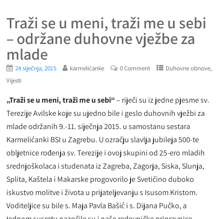
Traži se u meni, traži me u sebi
– održane duhovne vježbe za
mlade
,
24 siječnja, 2015
karmelićanke
0 Comment
Duhovne obnove
Vijesti
„Traži se u meni, traži me u sebi“
– riječi su iz jedne pjesme sv.
Terezije Avilske koje su ujedno bile i geslo duhovnih vježbi za
mlade održanih 9.-11. siječnja 2015. u samostanu sestara
Karmelićanki BSI u Zagrebu. U ozračju slavlja jubileja 500-te
obljetnice rođenja sv. Terezije i ovoj skupini od 25-ero mladih
srednjoškolaca i studenata iz Zagreba, Zagorja, Siska, Slunja,
Splita, Kaštela i Makarske progovorilo je Svetičino duboko
iskustvo molitve i života u prijateljevanju s Isusom Kristom.
Voditeljice su bile s. Maja Pavla Bašić i s. Dijana Pučko, a
jednom susretu nazočile su i naše redovničke pripravnice