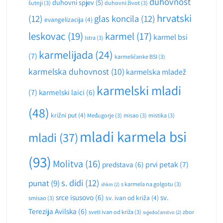
duhovnost
duhovni spjev
(5)
šutnji
(3)
duhovni život
(3)
hrvatski
(12)
glas koncila
(12)
evangelizacija
(4)
leskovac
(19)
karmel
(17)
karmel bsi
Istra
(3)
karmelijada
(24)
(7)
karmelićanke BSI
(3)
karmelska duhovnost
(10)
karmelska mladež
karmelski mladi
(7)
karmelski laici
(6)
(48)
križni put
(4)
Međugorje
(3)
misao
(3)
mistika
(3)
mladi karmela bsi
mladi
(37)
(93)
Molitva
(16)
predstava
(6)
prvi petak
(7)
s. didi
(12)
punat
(9)
s karmela na golgotu
(3)
shkm
(2)
srce isusovo
(6)
sv.
sv. ivan od križa
(4)
smisao
(3)
Terezija Avilska
(6)
sveti ivan od križa
(3)
zbor
svjedočanstvo
(2)