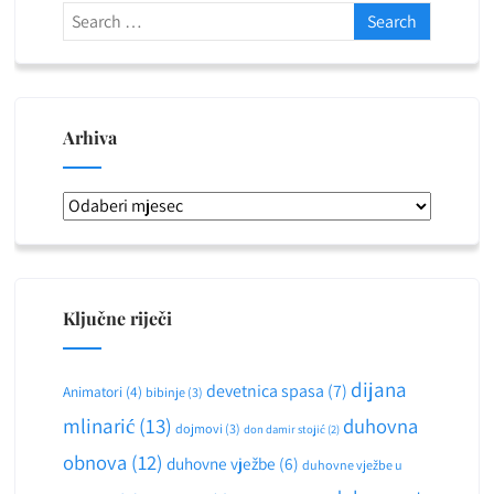
Arhiva
Arhiva
Ključne riječi
dijana
devetnica spasa
(7)
Animatori
(4)
bibinje
(3)
mlinarić
(13)
duhovna
dojmovi
(3)
don damir stojić
(2)
obnova
(12)
duhovne vježbe
(6)
duhovne vježbe u