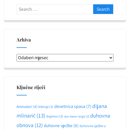
Arhiva
Arhiva
Ključne riječi
dijana
devetnica spasa
(7)
Animatori
(4)
bibinje
(3)
mlinarić
(13)
duhovna
dojmovi
(3)
don damir stojić
(2)
obnova
(12)
duhovne vježbe
(6)
duhovne vježbe u