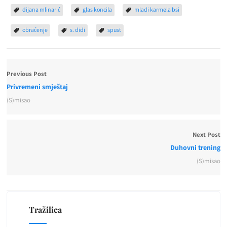
dijana mlinarić
glas koncila
mladi karmela bsi
obraćenje
s. didi
spust
Previous Post
Privremeni smještaj
(S)misao
Next Post
Duhovni trening
(S)misao
Tražilica