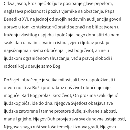
Crkva jasno, kroz riječ Božju te posipanje glave pepelom,
naglašava prolaznost i poziva vjernike na obraćenje. Papa
Benedikt XVI. na jednoj od svojih nedavnih audijencija govori
upravo u tom kontekstu: »Obratiti se znači ne biti zatvoren u
traženju vlastitog uspjeha i položaja, nego dopustiti da nam
svaki dan u malim stvarima istina, vjera i ljubav postaju
najvažnijima.« Svrha obraćenja i jest bolji život, ali ne u
ljudskom ograničenom shvaćanju, već u pravoj slobodi i
radosti koju daruje samo Bog.
Doživjeti obraćenje je velika milost, ali bez raspoloživosti i
otvorenosti za Božji prolaz kroz naš život obraćenje nije
moguće. Kad Bog prolazi kroz život, On prožima svaki djelić
ljudskog bića, ide do dna. Njegova Svjetlost obasjava sve
ljudske zatvorene i tamne prostore duše, skrivene slabosti,
mane i grijehe, Njegov Duh provjetrava sve duhovne ustajalosti,
Njegova snaga ruši sve loše temelje i iznova gradi, Njegovo