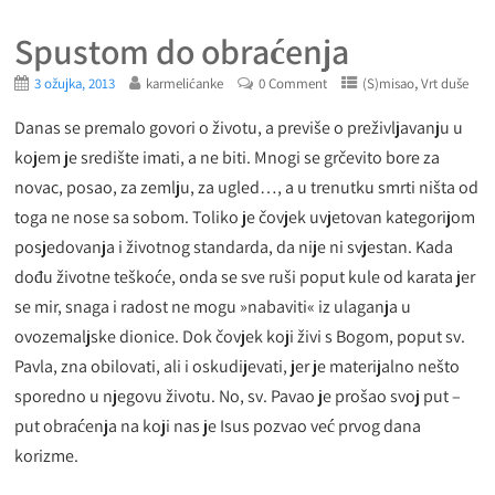
Spustom do obraćenja
,
3 ožujka, 2013
karmelićanke
0 Comment
(S)misao
Vrt duše
Danas se premalo govori o životu, a previše o preživljavanju u
kojem je središte imati, a ne biti. Mnogi se grčevito bore za
novac, posao, za zemlju, za ugled…, a u trenutku smrti ništa od
toga ne nose sa sobom. Toliko je čovjek uvjetovan kategorijom
posjedovanja i životnog standarda, da nije ni svjestan. Kada
dođu životne teškoće, onda se sve ruši poput kule od karata jer
se mir, snaga i radost ne mogu »nabaviti« iz ulaganja u
ovozemaljske dionice. Dok čovjek koji živi s Bogom, poput sv.
Pavla, zna obilovati, ali i oskudijevati, jer je materijalno nešto
sporedno u njegovu životu. No, sv. Pavao je prošao svoj put –
put obraćenja na koji nas je Isus pozvao već prvog dana
korizme.