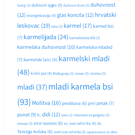
duhovnost
duhovni spjev
(5)
šutnji
(3)
duhovni život
(3)
hrvatski
(12)
glas koncila
(12)
evangelizacija
(4)
leskovac
(19)
karmel
(17)
karmel bsi
Istra
(3)
karmelijada
(24)
(7)
karmelićanke BSI
(3)
karmelska duhovnost
(10)
karmelska mladež
karmelski mladi
(7)
karmelski laici
(6)
(48)
križni put
(4)
Međugorje
(3)
misao
(3)
mistika
(3)
mladi karmela bsi
mladi
(37)
(93)
Molitva
(16)
predstava
(6)
prvi petak
(7)
s. didi
(12)
punat
(9)
s karmela na golgotu
(3)
shkm
(2)
srce isusovo
(6)
sv.
sv. ivan od križa
(4)
smisao
(3)
Terezija Avilska
(6)
sveti ivan od križa
(3)
zbor
svjedočanstvo
(2)