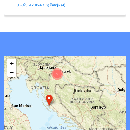
šutnja
(4)
U BOŽJIM RUKAMA
(3)
+
−
2